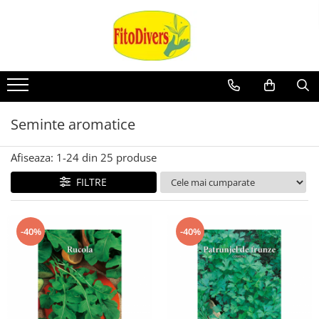
Seminte aromatice
Afiseaza:
1-
24
din
25
produse
FILTRE
-40%
-40%