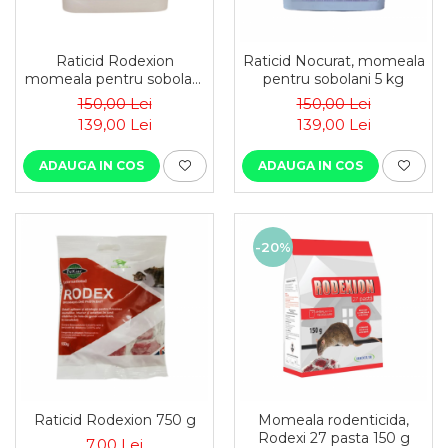
Raticid Rodexion
Raticid Nocurat, momeala
momeala pentru sobolani
pentru sobolani 5 kg
5 kg
150,00 Lei
150,00 Lei
139,00 Lei
139,00 Lei
ADAUGA IN COS
ADAUGA IN COS
-20%
Raticid Rodexion 750 g
Momeala rodenticida,
Rodexi 27 pasta 150 g
7,00 Lei