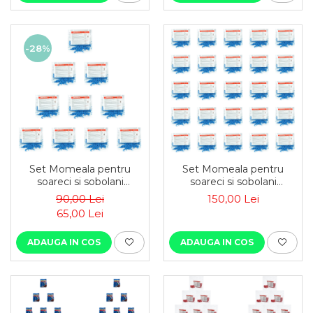
-28%
Set Momeala pentru
Set Momeala pentru
soareci si sobolani
soareci si sobolani
Rodexion pelete 200 g x
Rodexion pelete 200 g x
90,00 Lei
150,00 Lei
10 buc
25 buc
65,00 Lei
ADAUGA IN COS
ADAUGA IN COS