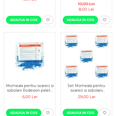
10,00 Lei
8,00 Lei
ADAUGA IN COS
ADAUGA IN COS
Momeala pentru soareci si
Set Momeala pentru
sobolani Rodexion pelete
soareci si sobolani
200 g
Rodexion pelete 200 g x 5
6,00 Lei
29,00 Lei
buc
ADAUGA IN COS
ADAUGA IN COS