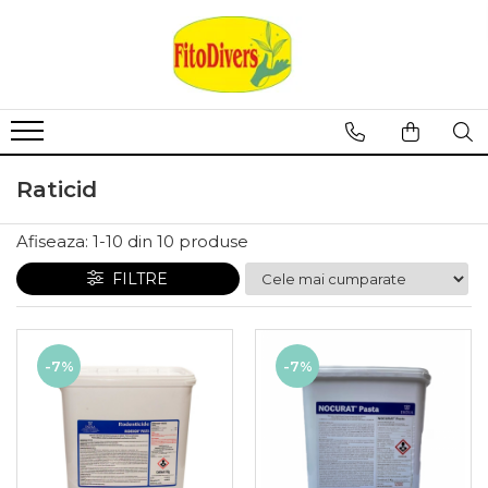
Raticid
Afiseaza:
1-
10
din
10
produse
FILTRE
-7%
-7%