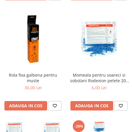
Rola fixa galbena pentru
Momeala pentru soareci si
muste
sobolani Rodexion pelete 200
g
30,00 Lei
6,00 Lei
ADAUGA IN COS
ADAUGA IN COS
-28%