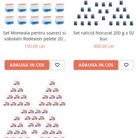
Set Momeala pentru soareci si
Set raticid Nocurat 200 g x 50
sobolani Rodexion pelete 200
buc
g x 25 buc
150,00 Lei
300,00 Lei
ADAUGA IN COS
ADAUGA IN COS