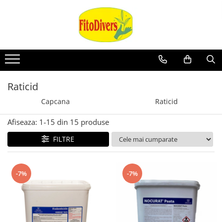
Raticid
Capcana
Raticid
Afiseaza:
1-
15
din
15
produse
FILTRE
-7%
-7%