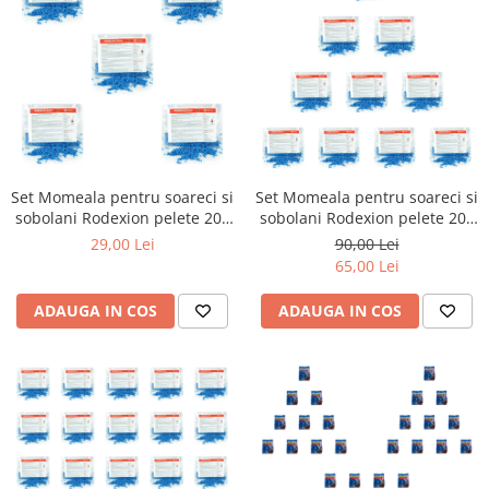
Set Momeala pentru soareci si
Set Momeala pentru soareci si
sobolani Rodexion pelete 200
sobolani Rodexion pelete 200
g x 5 buc
g x 10 buc
29,00 Lei
90,00 Lei
65,00 Lei
ADAUGA IN COS
ADAUGA IN COS