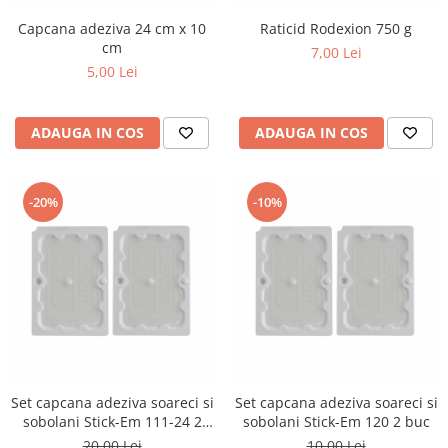
Capcana adeziva 24 cm x 10
Raticid Rodexion 750 g
cm
7,00 Lei
5,00 Lei
ADAUGA IN COS
ADAUGA IN COS
-20%
-10%
Set capcana adeziva soareci si
Set capcana adeziva soareci si
sobolani Stick-Em 111-24 2
sobolani Stick-Em 120 2 buc
buc
20,00 Lei
10,00 Lei