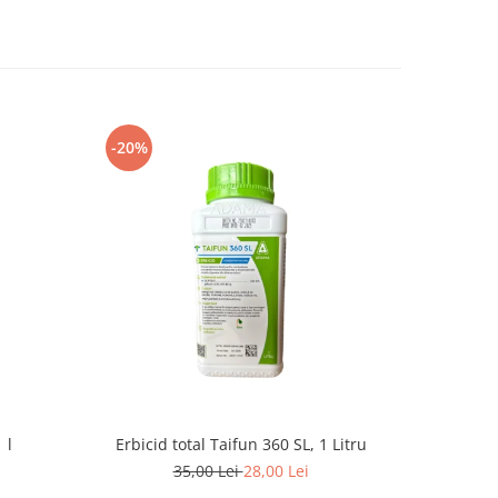
-20%
-8%
 l
Erbicid total Taifun 360 SL, 1 Litru
E
35,00 Lei
28,00 Lei
1