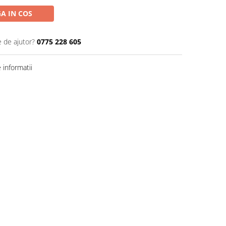
A IN COS
e de ajutor?
0775 228 605
informatii