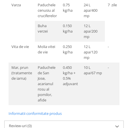
Varza
Paduchele
0.75
24 L
7 zile
cenusiu al
kg/ha
apa/400
cruciferelor
mp
Buha
0.150
12 L
verzei
kg/ha
apa/200
mp
Vita de vie
Molia vitei
0.250
12 L
-
de vie
kg/ha
apa/120
mp
Mar, prun
Paduchele
0.450
10 L
-
(tratamente
de San
kg/ha +
apa/67 mp
de iarna)
Jose,
0.5%
acarianul
adjuvant
rosu al
pomilor,
afide
Informatii conformitate produs
Review-uri
(0)