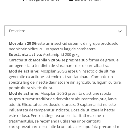
Descriere
Mospilan 20 SG
este un insecticid sistemic din grupa produselor
neonicotinoidice, cu un spectru larg de combatere.
Substanta activa:
Acetamiprid 200 g/kg
Caracteristici:
Mospilan 20 SG
se prezinta sub forma de granule
omogene, fara tendinta de sfaramare, de culoare albastra.
Mod de actiune:
Mospilan 20 SG este un insecticid de ultima
generatie cu actiune sistemica si translaminara. Combate un
spectru larg de insecte daunatoare din agricultura, legumicultura,
pomicultura si viticultura.
Mod de actiune:
Mospilan 20 SG prezinta o actiune rapida
asupra tuturor stadiilor de dezvoltare ale insectelor (oua, larve,
adulti). Eficacitatea produsului dureaza 3 saptamani si nu este
influentata de temperaturi ridicate. Doza de utilizare la hectar
este redusa. Pentru atingerea unei eficacitati maxime a
tratamentului, se recomanda utilizarea unor cantitati
corespunzatoare de solutie la unitatea de suprafata precum si o