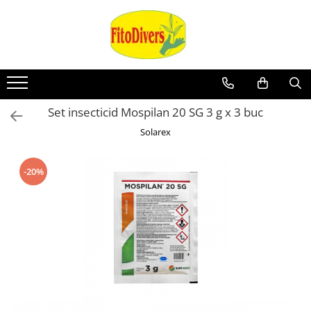
Set insecticid Mospilan 20 SG 3 g x 3 buc
Solarex
-20%