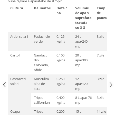
buna reglare a aparatelor de stropit.
Cultura
Daunatori
Doza /
Volumul
Timp
ha
de apa si
de
suprafata
pauza
tratata
cu 3 G
Ardei solarii
Paduchele
0.125
24 L
3 zile
verde
kg/ha
apa/240
mp
Cartof
Gandacul
0.100
20 L
7 zile
din
kg/ha
apa/300
Colorado,
mp
Afide
Castraveti
Musculita
0.250
12 L
3 zile
solarii
alba de
kg/ha
apa/120
sera
mp
Tripsul
0.400
8 L apa/ 76
3 zile
californian
kg/ha
mp
Ceapa
Tripsul
0.200
15 L
14 zile