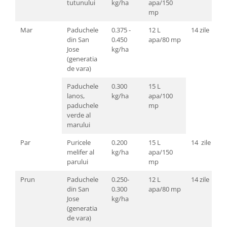
tutunului
kg/ha
apa/150
mp
Mar
Paduchele
0.375 -
12 L
14 zile
din San
0.450
apa/80 mp
Jose
kg/ha
(generatia
de vara)
Paduchele
0.300
15 L
lanos,
kg/ha
apa/100
paduchele
mp
verde al
marului
Par
Puricele
0.200
15 L
14 zile
melifer al
kg/ha
apa/150
parului
mp
Prun
Paduchele
0.250-
12 L
14 zile
din San
0.300
apa/80 mp
Jose
kg/ha
(generatia
de vara)