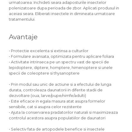
urmatoarea: Inchideti seara adaposturile insectelor
polenizatoare dupa perioada de zbor. Aplicati produsul in
aceiasi seara. Eliberati insectele in dimineata urmatoare
tratamentului.
Avantaje
• Protectie excelenta si extinsa a culturilor
• Formulare avansata, optimizata pentru aplicare foliara
• Activitate intrinseca pe un spectru vast de specii de
lepidoptere, diptere, homptere, himenoptere si unele
specii de coleoptere si thysanoptere
• Prin modul sau unic de actiune si a efectului de lunga
durata, controleaza daunatorii in diferite stadii de
dezvoltare (oua, larve/pupe/nimfe/adulti)
• Este eficace in egala masura atat asupra formelor
sensibile, cat si asupra celor rezistente
• Ajuta la conservarea pradatorilor naturali si maximizeaza
controlul acestora asupra populatiilor de daunatori
• Selectiv fata de artopodele benefice si insectele