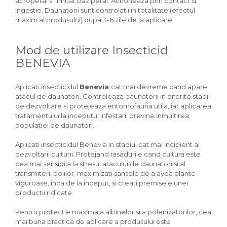
acropetal si limitat bazipetal. Actioneaza prin contact si
ingestie. Daunatorii sunt controlatii in totalitate (efectul
maxim al produsului) dupa 3-6 zile de la aplicare.
Mod de utilizare Insecticid
BENEVIA
Aplicati insecticidul
Benevia
cat mai devreme cand apare
atacul de daunatori. Controleaza daunatorii in diferite stadii
de dezvoltare si protejeaza entomofauna utila, iar aplicarea
tratamentului la inceputul infestarii previne inmultirea
populatiei de daunatori.
Aplicati insecticidul Benevia in stadiul cat mai incipient al
dezvoltarii culturii. Protejand rasadurile cand cultura este
cea mai sensibila la stresul atacului de daunatori si al
transmiterii bolilor, maximizati sansele de a avea plante
viguroase, inca de la inceput, si creati premisele unei
productii ridicate.
Pentru protectie maxima a albinelor si a polenizatorilor, cea
mai buna practica de aplicare a produsului este