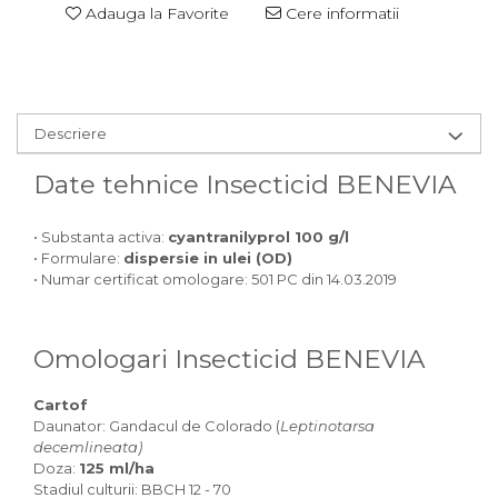
Adauga la Favorite
Cere informatii
Descriere
Date tehnice Insecticid BENEVIA
• Substanta activa:
cyantranilyprol 100 g/l
• Formulare:
dispersie in ulei (OD)
• Numar certificat omologare: 501 PC din 14.03.2019
Omologari Insecticid BENEVIA
Cartof
Daunator: Gandacul de Colorado (
Leptinotarsa
decemlineata)
Doza:
125 ml/ha
Stadiul culturii: BBCH 12 - 70