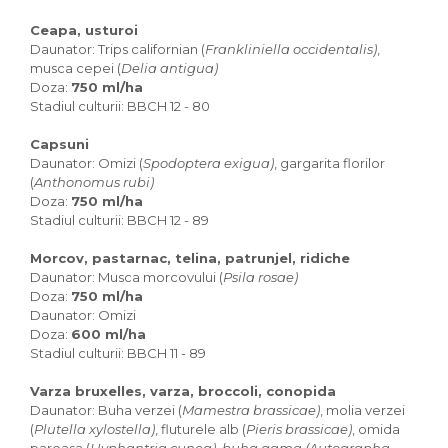
Ceapa, usturoi
Daunator: Trips californian (
Frankliniella occidentalis)
,
musca cepei (
Delia antigua)
Doza:
750 ml/ha
Stadiul culturii: BBCH 12 - 80
Capsuni
Daunator: Omizi (
Spodoptera exigua)
, gargarita florilor
(
Anthonomus rubi)
Doza:
750 ml/ha
Stadiul culturii: BBCH 12 - 89
Morcov, pastarnac, telina, patrunjel, ridiche
Daunator: Musca morcovului (
Psila rosae)
Doza:
750 ml/ha
Daunator: Omizi
Doza:
600 ml/ha
Stadiul culturii: BBCH 11 - 89
Varza bruxelles, varza, broccoli, conopida
Daunator: Buha verzei (
Mamestra brassicae)
, molia verzei
(
Plutella xylostella)
, fluturele alb (
Pieris brassicae)
, omida