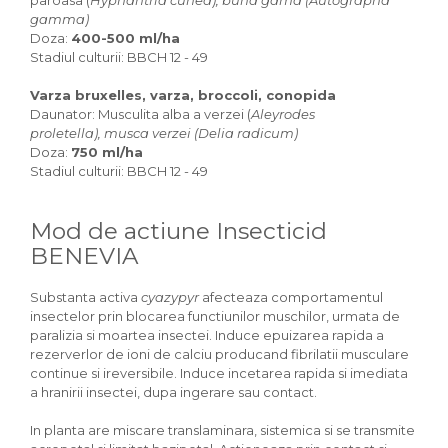
paroasa (
Hyphantria cunea), buha gama (Autographa
gamma)
Doza:
400-500 ml/ha
Stadiul culturii: BBCH 12 - 49
Varza bruxelles, varza, broccoli, conopida
Daunator: Musculita alba a verzei (
Aleyrodes
proletella), musca verzei (Delia radicum)
Doza:
750 ml/ha
Stadiul culturii: BBCH 12 - 49
Mod de actiune Insecticid
BENEVIA
Substanta activa
cyazypyr
afecteaza comportamentul
insectelor prin blocarea functiunilor muschilor, urmata de
paralizia si moartea insectei. Induce epuizarea rapida a
rezerverlor de ioni de calciu producand fibrilatii musculare
continue si ireversibile. Induce incetarea rapida si imediata
a hranirii insectei, dupa ingerare sau contact.
In planta are miscare translaminara, sistemica si se transmite