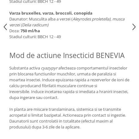
Stadiul culturii: BBCH 12 - 49
Varza bruxelles, varza, broccoli, conopida
Daunator: Musculita alba a verzei (
Aleyrodes proletella), musca
verzei (Delia radicum)
Doza:
750 ml/ha
Stadiul culturii: BBCH 12 - 49
Mod de actiune Insecticid BENEVIA
Substanta activa
cyazypyr
afecteaza comportamentul insectelor
prin blocarea functiunilor muschilor, urmata de paralizia si
moartea insectei. Induce epuizarea rapida a rezerverlor de ioni de
calciu producand fibrilatii musculare continue si
ireversibile. Induce incetarea rapida si imediata a hranirii insectei,
dupa ingerare sau contact.
In planta are miscare translaminara, sistemica si se transmite
acropetal si limitat bazipetal. Actioneaza prin contact si ingestie.
Daunatorii sunt controlatii in totalitate (efectul maxim al
produsului) dupa 3-6 zile de la aplicare.