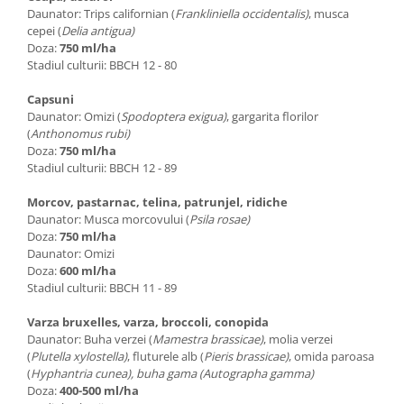
Daunator: Trips californian (
Frankliniella occidentalis)
, musca
cepei (
Delia antigua)
Doza:
750 ml/ha
Stadiul culturii: BBCH 12 - 80
Capsuni
Daunator: Omizi (
Spodoptera exigua)
, gargarita florilor
(
Anthonomus rubi)
Doza:
750 ml/ha
Stadiul culturii: BBCH 12 - 89
Morcov, pastarnac, telina, patrunjel, ridiche
Daunator: Musca morcovului (
Psila rosae)
Doza:
750 ml/ha
Daunator: Omizi
Doza:
600 ml/ha
Stadiul culturii: BBCH 11 - 89
Varza bruxelles, varza, broccoli, conopida
Daunator: Buha verzei (
Mamestra brassicae)
, molia verzei
(
Plutella xylostella)
, fluturele alb (
Pieris brassicae)
, omida paroasa
(
Hyphantria cunea), buha gama (Autographa gamma)
Doza:
400-500 ml/ha