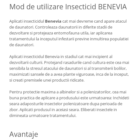
Mod de utilizare Insecticid BENEVIA
Aplicati insecticidul
Benevia
cat mai devreme cand apare atacul
de daunatori. Controleaza daunatorii in diferite stadii de
dezvoltare si protejeaza entomofauna utila, iar aplicarea
tratamentului la inceputul infestarii previne inmultirea populatiei
de daunatori.
Aplicati insecticidul Benevia in stadiul cat mai incipient al
dezvoltarii culturii. Protejand rasadurile cand cultura este cea mai
sensibila la stresul atacului de daunatori si al transmiterii bolilor,
maximizati sansele de a avea plante viguroase, inca de la inceput,
si creati premisele unei productii ridicate.
Pentru protectie maxima a albinelor si a polenizatorilor, cea mai
buna practica de aplicare a produsului este urmatoarea: Inchideti
seara adaposturile insectelor polenizatoare dupa perioada de
zbor. Aplicati produsul in aceiasi seara. Eliberati insectele in
dimineata urmatoare tratamentului.
Avantaje