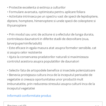
• Protectie excelenta si extinsa a culturilor
• Formulare avansata, optimizata pentru aplicare foliara
• Activitate intrinseca pe un spectru vast de specii de lepidoptere,
diptere, homptere, himenoptere si unele specii de coleoptere si
thysanoptere
• Prin modul sau unic de actiune si a efectului de lunga durata,
controleaza daunatorii in diferite stadii de dezvoltare (oua,
larve/pupe/nimfe/adulti)
• Este eficace in egala masura atat asupra formelor sensibile, cat
si asupra celor rezistente
• Ajuta la conservarea pradatorilor naturali si maximizeaza
controlul acestora asupra populatiilor de daunatori
• Selectiv fata de artopodele benefice si insectele polenizatoare
• Benevia
protejeaza cultura inca de la inceputul perioadei de
vegetatie si creeaza oportunitatea unor productii mult
imbunatatite, prin reducerea stresului asupra culturii inca de la
inceputul vegetatiei
Informatii conformitate produs
Review-uri
(0)