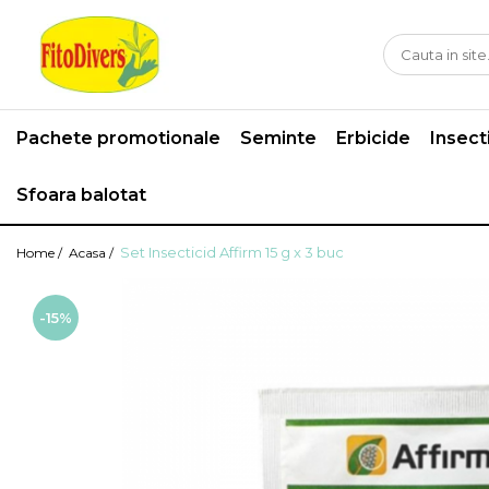
Pachete promotionale
Seminte
Erbicide
Insect
Sfoara balotat
Set Insecticid Affirm 15 g x 3 buc
Home /
Acasa /
-15%