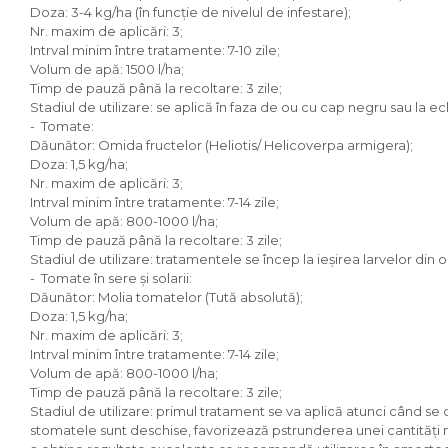
Doza: 3-4 kg/ha (în funcție de nivelul de infestare);
Nr. maxim de aplicări: 3;
Intrval minim între tratamente: 7-10 zile;
Volum de apă: 1500 l/ha;
Timp de pauză până la recoltare: 3 zile;
Stadiul de utilizare: se aplică în faza de ou cu cap negru sau la ec
- Tomate:
Dăunător: Omida fructelor (Heliotis/ Helicoverpa armigera);
Doza: 1,5 kg/ha;
Nr. maxim de aplicări: 3;
Intrval minim între tratamente: 7-14 zile;
Volum de apă: 800-1000 l/ha;
Timp de pauză până la recoltare: 3 zile;
Stadiul de utilizare: tratamentele se încep la ieșirea larvelor din o
- Tomate în sere și solarii:
Dăunător: Molia tomatelor (Tută absolută);
Doza: 1,5 kg/ha;
Nr. maxim de aplicări: 3;
Intrval minim între tratamente: 7-14 zile;
Volum de apă: 800-1000 l/ha;
Timp de pauză până la recoltare: 3 zile;
Stadiul de utilizare: primul tratament se va aplică atunci când se
stomatele sunt deschise, favorizează pstrunderea unei cantități m