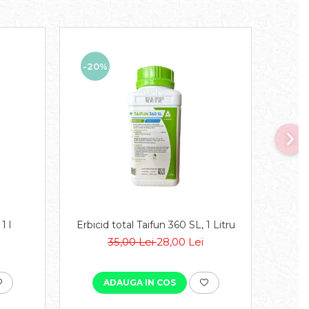
-20%
-8
1 l
Erbicid total Taifun 360 SL, 1 Litru
35,00 Lei
28,00 Lei
ADAUGA IN COS