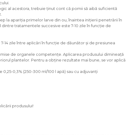
ului.
gic al acestora, trebuie ținut cont că pomii să aibă suficientă
.
a apariția primelor larve din ou, înaintea inițierii penetrării în
dintre tratamentele succesive este 7-10 zile în funcție de
7-14 zile între aplicări în funcție de dăunător și de presiunea
ile emise de organele competențe. Aplicarea produsului dimineață
iorul plantelor. Pentru a obține rezultate mai bune, se vor aplică
e 0,25-0,3% (250-300 ml/100 l apă) sau cu adjuvanţi
icării produsului!