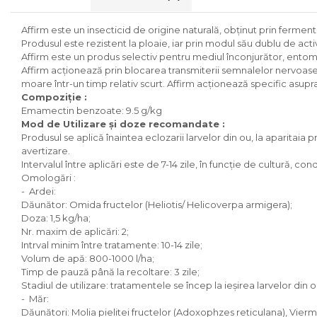
Affirm este un insecticid de origine naturală, obţinut prin fermen
Produsul este rezistent la ploaie, iar prin modul său dublu de act
Affirm este un produs selectiv pentru mediul înconjurător, entomofa
Affirm acţionează prin blocarea transmiterii semnalelor nervoase al
moare într-un timp relativ scurt. Affirm acţionează specific asupra
Compoziţie :
Emamectin benzoate: 9.5 g/kg
Mod de Utilizare şi doze recomandate :
Produsul se aplică înaintea eclozarii larvelor din ou, la aparitai
avertizare.
Intervalul între aplicări este de 7-14 zile, în funcție de cultură, co
Omologări :
- Ardei:
Dăunător: Omida fructelor (Heliotis/ Helicoverpa armigera);
Doza: 1,5 kg/ha;
Nr. maxim de aplicări: 2;
Intrval minim între tratamente: 10-14 zile;
Volum de apă: 800-1000 l/ha;
Timp de pauză până la recoltare: 3 zile;
Stadiul de utilizare: tratamentele se încep la ieșirea larvelor din o
- Măr:
Dăunători: Molia pielitei fructelor (Adoxophzes reticulana), Vie