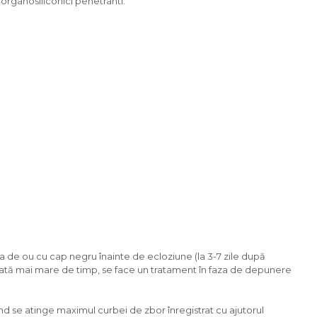
organosiliconici penetranti.
aza de ou cu cap negru înainte de ecloziune (la 3-7 zile după
durată mai mare de timp, se face un tratament în faza de depunere
ând se atinge maximul curbei de zbor înregistrat cu ajutorul