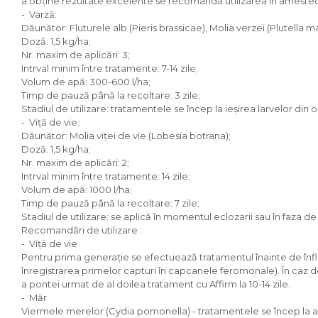
a obține rezultate excelente se recomandă utilizarea în amestec c
- Varză:
Dăunător: Fluturele alb (Pieris brassicae), Molia verzei (Plutella m
Doză: 1,5 kg/ha;
Nr. maxim de aplicări: 3;
Intrval minim între tratamente: 7-14 zile;
Volum de apă: 300-600 l/ha;
Timp de pauză până la recoltare: 3 zile;
Stadiul de utilizare: tratamentele se încep la ieșirea larvelor din o
- Viţă de vie:
Dăunător: Molia viţei de vie (Lobesia botrana);
Doză: 1,5 kg/ha;
Nr. maxim de aplicări: 2;
Intrval minim între tratamente: 14 zile;
Volum de apă: 1000 l/ha;
Timp de pauză până la recoltare: 7 zile;
Stadiul de utilizare: se aplică în momentul eclozarii sau în faza d
Recomandări de utilizare :
- Viţă de vie
Pentru prima generație se efectuează tratamentul înainte de înflori
înregistrarea primelor capturi în capcanele feromonale). În caz d
a pontei urmat de al doilea tratament cu Affirm la 10-14 zile.
- Măr
Viermele merelor (Cydia pomonella) - tratamentele se încep la apar