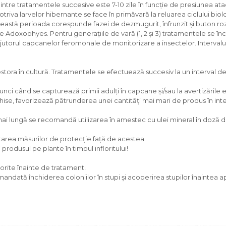
ntre tratamentele succesive este 7-10 zile în funcție de presiunea atac
triva larvelor hibernante se face în primăvară la reluarea ciclului biolo
această perioada corespunde fazei de dezmugurit, înfrunzit și buton roz
xophyes. Pentru generațiile de vară (1, 2 și 3) tratamentele se încep l
jutorul capcanelor feromonale de monitorizare a insectelor. Intervalul 
estora în cultură. Tratamentele se efectuează succesiv la un interval de 
tunci când se capturează primii adulți în capcane și/sau la avertizăr
se, favorizează pătrunderea unei cantități mai mari de produs în inter
ai lungă se recomandă utilizarea în amestec cu ulei mineral în doză d
tarea măsurilor de protecție față de acestea.
produsul pe plante în timpul infloritului!
florite înainte de tratament!
andată închiderea coloniilor în stupi și acoperirea stupilor înaintea apl