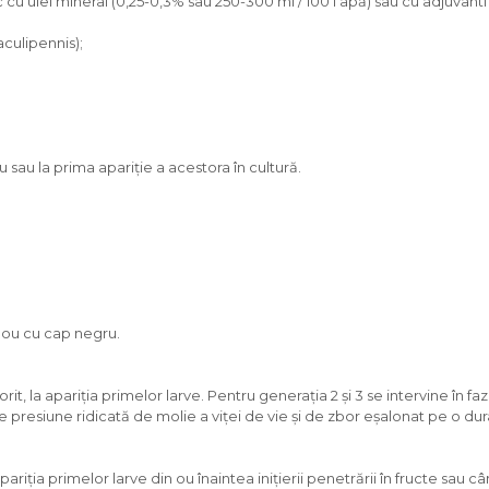
u ulei mineral (0,25-0,3% sau 250-300 ml / 100 l apă) sau cu adjuvanti 
aculipennis);
u sau la prima apariție a acestora în cultură.
e ou cu cap negru.
t, la apariția primelor larve. Pentru generația 2 și 3 se intervine în f
e presiune ridicată de molie a viței de vie și de zbor eșalonat pe o 
iția primelor larve din ou înaintea inițierii penetrării în fructe sau c