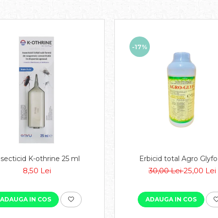
-17%
nsecticid K-othrine 25 ml
Erbicid total Agro Glyfo 
8,50 Lei
30,00 Lei
25,00 Lei
ADAUGA IN COS
ADAUGA IN COS