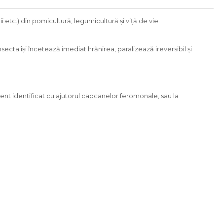
etc.) din pomicultură, legumicultură şi viţă de vie.
ecta îşi încetează imediat hrănirea, paralizează ireversibil şi
ment identificat cu ajutorul capcanelor feromonale, sau la