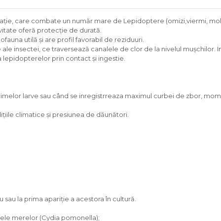
taţie, care combate un număr mare de Lepidoptere (omizi,viermi, molii 
ivitate oferă protecţie de durată.
una utilă şi are profil favorabil de reziduuri.
e insectei, ce traversează canalele de clor de la nivelul muşchilor. Ins
 lepidopterelor prin contact şi ingestie.
a primelor larve sau când se inregistrreaza maximul curbei de zbor, mo
ndițiile climatice și presiunea de dăunători.
u sau la prima apariție a acestora în cultură.
rmele merelor (Cydia pomonella);