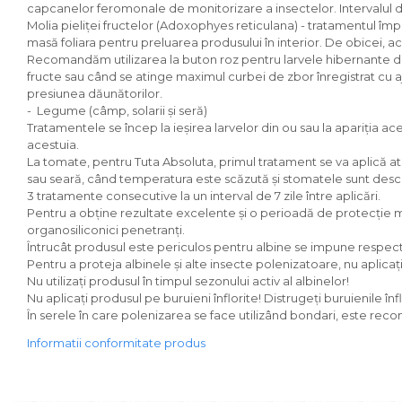
capcanelor feromonale de monitorizare a insectelor. Intervalul di
Molia pieliţei fructelor (Adoxophyes reticulana) - tratamentul împo
masă foliara pentru preluarea produsului în interior. De obicei, 
Recomandăm utilizarea la buton roz pentru larvele hibernante de Ado
fructe sau când se atinge maximul curbei de zbor înregistrat cu a
presiunea dăunătorilor.
- Legume (câmp, solarii și seră)
Tratamentele se încep la ieșirea larvelor din ou sau la apariția ac
acestuia.
La tomate, pentru Tuta Absoluta, primul tratament se va aplică a
sau seară, când temperatura este scăzută și stomatele sunt deschi
3 tratamente consecutive la un interval de 7 zile între aplicări.
Pentru a obține rezultate excelente și o perioadă de protecție m
organosiliconici penetranţi.
Întrucât produsul este periculos pentru albine se impune respec
Pentru a proteja albinele și alte insecte polenizatoare, nu aplicați 
Nu utilizați produsul în timpul sezonului activ al albinelor!
Nu aplicați produsul pe buruieni înflorite! Distrugeți buruienile în
În serele în care polenizarea se face utilizând bondari, este recom
Informatii conformitate produs