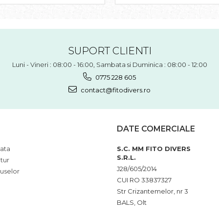
SUPORT CLIENTI
Luni - Vineri : 08:00 - 16:00, Sambata si Duminica : 08:00 - 12:00
0775 228 605
contact@fitodivers.ro
DATE COMERCIALE
ata
S.C. MM FITO DIVERS
S.R.L.
tur
J28/605/2014
uselor
CUI RO 33837327
Str Crizantemelor, nr 3
BALS, Olt