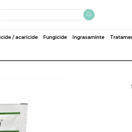
icide / acaricide
Fungicide
Ingrasaminte
Tratame