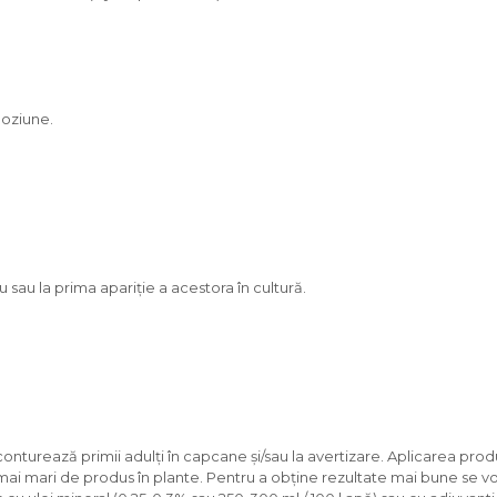
loziune.
u sau la prima apariție a acestora în cultură.
 conturează primii adulți în capcane și/sau la avertizare. Aplicarea pr
ai mari de produs în plante. Pentru a obține rezultate mai bune se vor