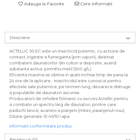
Adauga la Favorite
Cere informatii
Descriere
ACTELLIC 50 EC este un insecticid puternic, cu actiune de
contact, ingestie si fumeganta (prin vapori), destinat
combaterii daunatorilor din culturi si depozite, avand
substanta activa: pirimifos metil (500 g/L).
Eficienta maxima se obtine in spatii inchise timp de pana la
24 ore de la aplicare - insecticidul este cunoscut pentru
efectele sale puternice, pe termen lung, deoarece distruge
si populatiile de daunatori ascunse.
Producatorii de orhidee folosesc cu succes Actellic pentru
a combate un spectru larg de daunatori, printre care:
paduchi lanosi, acarieni si pianjeni (mites, paianjenul rosu)
Dilutie generala: 10 ml/10 l apa
Informatii conformitate produs
Review-uri
(0)