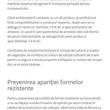
menţine sistemul de agitare în funcţiune pe toată durata
tratamentului.
Când se foloseste în amestec cu un alt produs, se verifică mai
întâi compatibilitatea cu produsul respectiv, după care se va
adăuga în rezervor Vertimec 1,8 % EC si apoi partenerul de
amestec. in cazul în care partenerul de amestec este sub formă
de plicuri hidrosolubile, se adaugă întâi acest produs şi
apoi Vertimec 1,8 % EC.
Cantitatea de soluţie folosită este în funcţie de cultură şi stadiul
de vegetaţie. Se va folosi un volum de soluţie suficient de mare
pentru a asigura o bună acoperire a foliajului cu soluţia de stropit,
dar se va evita şiroirea.
Prevenirea apariției formelor
rezistente
Pentru prevenirea dezvoltării de forme rezistente se recomandă
a nu se depăşi numărul maxim de aplicări pe sezon indicat în
tabelul de la instructiuni de utilizare. Alternarea trebuie făcută cu