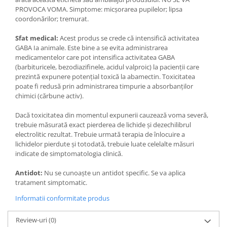
PROVOCA VOMA. Simptome: micşorarea pupilelor; lipsa
coordonărilor; tremurat.
Sfat medical:
Acest produs se crede că intensifică activitatea
GABA Ia animale. Este bine a se evita administrarea
medicamentelor care pot intensifica activitatea GABA
(barbituricele, bezodiazifinele, acidul valproic) la pacienţii care
prezintă expunere potenţial toxică la abamectin. Toxicitatea
poate fi redusă prin administrarea timpurie a absorbanţilor
chimici (cărbune activ).
Dacă toxicitatea din momentul expunerii cauzează voma severă,
trebuie măsurată exact pierderea de lichide şi dezechilibrul
electrolitic rezultat. Trebuie urmată terapia de înlocuire a
lichidelor pierdute şi totodată, trebuie luate celelalte măsuri
indicate de simptomatologia clinică.
Antidot:
Nu se cunoaşte un antidot specific. Se va aplica
tratament simptomatic.
Informatii conformitate produs
Review-uri
(0)