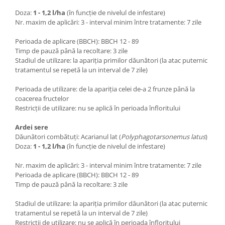
Doza:
1 - 1,2 l/ha
(în funcție de nivelul de infestare)
Nr. maxim de aplicări: 3 - interval minim între tratamente: 7 zile
Perioada de aplicare (BBCH): BBCH 12 - 89
Timp de pauză până la recoltare: 3 zile
Stadiul de utilizare: la apariția primilor dăunători (la atac puternic
tratamentul se repetă la un interval de 7 zile)
Perioada de utilizare: de la apariția celei de-a 2 frunze până la
coacerea fructelor
Restricții de utilizare: nu se aplică în perioada înfloritului
Ardei sere
Dăunători combătuți: Acarianul lat (
Polyphagotarsonemus latus
)
Doza:
1 - 1,2 l/ha
(în funcție de nivelul de infestare)
Nr. maxim de aplicări: 3 - interval minim între tratamente: 7 zile
Perioada de aplicare (BBCH): BBCH 12 - 89
Timp de pauză până la recoltare: 3 zile
Stadiul de utilizare: la apariția primilor dăunători (la atac puternic
tratamentul se repetă la un interval de 7 zile)
Restricții de utilizare: nu se aplică în perioada înfloritului