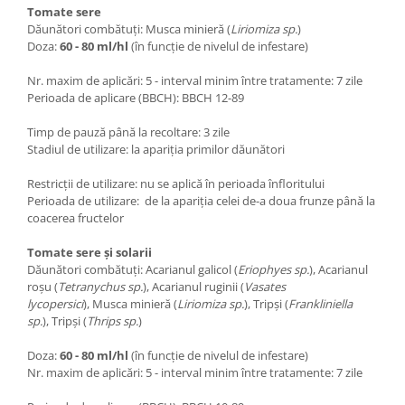
Tomate sere
Dăunători combătuți: Musca minieră (
Liriomiza sp.
)
Doza:
60 - 80 ml/hl
(în funcție de nivelul de infestare)
Nr. maxim de aplicări: 5 - interval minim între tratamente: 7 zile
Perioada de aplicare (BBCH): BBCH 12-89
Timp de pauză până la recoltare: 3 zile
Stadiul de utilizare: la apariția primilor dăunători
Restricții de utilizare: nu se aplică în perioada înfloritului
Perioada de utilizare: de la apariția celei de-a doua frunze până la
coacerea fructelor
Tomate sere și solarii
Dăunători combătuți: Acarianul galicol (
Eriophyes sp.
), Acarianul
roșu (
Tetranychus sp.
), Acarianul ruginii (
Vasates
lycopersici
), Musca minieră (
Liriomiza sp.
), Tripși (
Frankliniella
sp.
), Tripși (
Thrips sp.
)
Doza:
60 - 80 ml/hl
(în funcție de nivelul de infestare)
Nr. maxim de aplicări: 5 - interval minim între tratamente: 7 zile