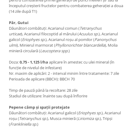
pentru combaterea primei generații de purici meliferi și/ sau la
începutul creșterii fructelor pentru combaterea geherației a doua
(14 zile după T1)
Păr, Gutui
Dăunători combătuți: Acarianul comun (
Tetranychus
urticae
), Acarianul filocoptid al mărului (
Acuulus sp.
), Acarianul
galicol (
Eriophyes sp.
), Acarianul roșu al pomilor (
Panonychus
ulmi
), Minierul marmorat (
Phyllonorichter blancardella
), Molia
minieră circulară (
Leucoptera spp.
)
Doza:
0,75 - 1,125 l/ha
aplicare în amestec cu ulei mineral (în
funcție de nivelul de infestare)
Nr. maxim de aplicări: 2 - interval minim între tratamente: 7 zile
Perioada de aplicare (BBCH):
BBCH 70
Timp de pauză până la recoltare: 28 zile
Stadiul de utilizare: înainte sau după înflorire
Pepene câmp și spații protejate
Dăunători combătuți: Acarianul galicol (
Eriophyes sp.
), Acarianul
roșu (
Tetranychus sp.
), Musca minieră (
Liriomiza sp.
), Tripși
(
Frankliniella sp.
)