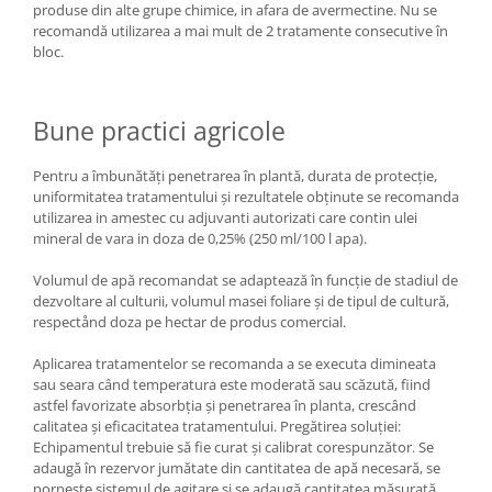
produse din alte grupe chimice, in afara de avermectine. Nu se
recomandă utilizarea a mai mult de 2 tratamente consecutive în
bloc.
Bune practici agricole
Pentru a îmbunătăți penetrarea în plantă, durata de protecţie,
uniformitatea tratamentului şi rezultatele obținute se recomanda
utilizarea in amestec cu adjuvanti autorizati care contin ulei
mineral de vara in doza de 0,25% (250 ml/100 l apa).
Volumul de apă recomandat se adaptează în funcție de stadiul de
dezvoltare al culturii, volumul masei foliare şi de tipul de cultură,
respectånd doza pe hectar de produs comercial.
Aplicarea tratamentelor se recomanda a se executa dimineata
sau seara când temperatura este moderată sau scăzută, fiind
astfel favorizate absorbţia şi penetrarea în planta, crescând
calitatea şi eficacitatea tratamentului. Pregătirea soluţiei:
Echipamentul trebuie să fie curat şi calibrat corespunzător. Se
adaugă în rezervor jumătate din cantitatea de apă necesară, se
porneste sistemul de agitare si se adaugă cantitatea măsurată