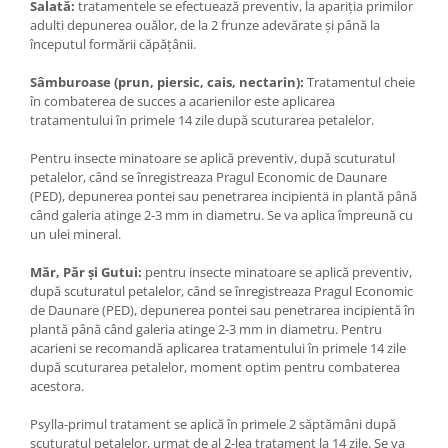
Salată:
tratamentele se efectuează preventiv, la apariția primilor
adulti depunerea ouălor, de la 2 frunze adevărate şi până la
începutul formării căpăţânii.
Sâmburoase (prun, piersic, cais, nectarin):
Tratamentul cheie
în combaterea de succes a acarienilor este aplicarea
tratamentului în primele 14 zile după scuturarea petalelor.
Pentru insecte minatoare se aplică preventiv, după scuturatul
petalelor, când se înregistreaza Pragul Economic de Daunare
(PED), depunerea pontei sau penetrarea incipientä in plantă până
când galeria atinge 2-3 mm in diametru. Se va aplica împreună cu
un ulei mineral.
Măr, Păr şi Gutui:
pentru insecte minatoare se aplică preventiv,
după scuturatul petalelor, când se înregistreaza Pragul Economic
de Daunare (PED), depunerea pontei sau penetrarea incipientă în
plantă până când galeria atinge 2-3 mm in diametru. Pentru
acarieni se recomandă aplicarea tratamentului în primele 14 zile
după scuturarea petalelor, moment optim pentru combaterea
acestora.
Psylla-primul tratament se aplică în primele 2 săptămâni după
scuturatul petalelor, urmat de al 2-lea tratament la 14 zile. Se va