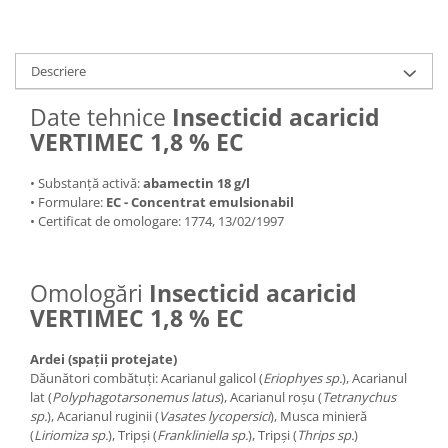
Descriere
Date tehnice
Insecticid acaricid
VERTIMEC 1,8 % EC
• Substanță activă:
abamectin 18 g/l
• Formulare:
EC - Concentrat emulsionabil
• Certificat de omologare: 1774, 13/02/1997
Omologări
Insecticid acaricid
VERTIMEC 1,8 % EC
Ardei (spații protejate)
Dăunători combătuți: Acarianul galicol (
Eriophyes sp.
), Acarianul
lat (
Polyphagotarsonemus latus
), Acarianul roșu (
Tetranychus
sp.
), Acarianul ruginii (
Vasates lycopersici
), Musca minieră
(
Liriomiza sp.
), Tripși (
Frankliniella sp.
), Tripși (
Thrips sp.
)