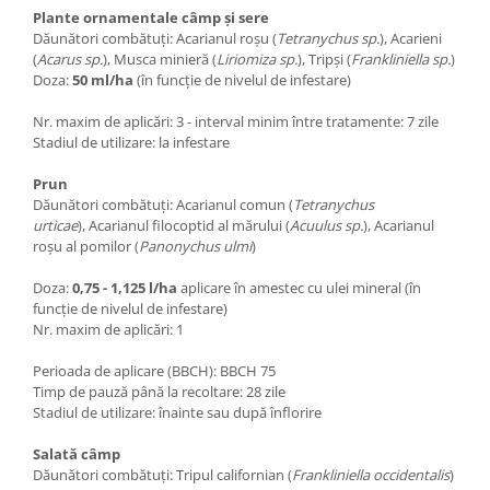
Plante ornamentale câmp și sere
Dăunători combătuți: Acarianul roșu (
Tetranychus sp.
), Acarieni
(
Acarus sp.
), Musca minieră (
Liriomiza sp.
), Tripși (
Frankliniella sp.
)
Doza:
50 ml/ha
(în funcție de nivelul de infestare)
Nr. maxim de aplicări: 3 - interval minim între tratamente: 7 zile
Stadiul de utilizare: la infestare
Prun
Dăunători combătuți: Acarianul comun (
Tetranychus
urticae
), Acarianul filocoptid al mărului (
Acuulus sp.
), Acarianul
roșu al pomilor (
Panonychus ulmi
)
Doza:
0,75 - 1,125 l/ha
aplicare în amestec cu ulei mineral (în
funcție de nivelul de infestare)
Nr. maxim de aplicări: 1
Perioada de aplicare (BBCH):
BBCH 75
Timp de pauză până la recoltare: 28 zile
Stadiul de utilizare: înainte sau după înflorire
Salată câmp
Dăunători combătuți: Tripul californian (
Frankliniella occidentalis
)