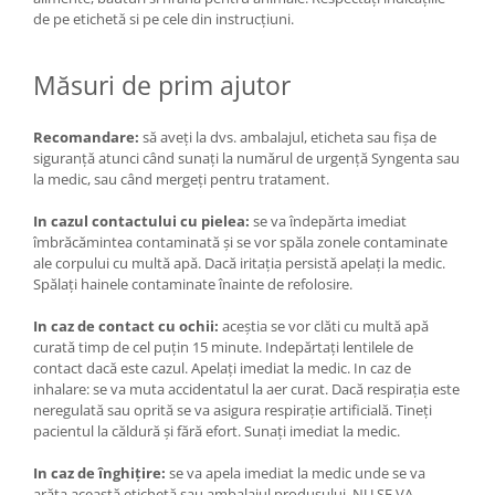
de pe etichetă si pe cele din instrucţiuni.
Măsuri de prim ajutor
Recomandare:
să aveţi la dvs. ambalajul, eticheta sau fişa de
siguranţă atunci când sunaţi la numărul de urgenţă Syngenta sau
la medic, sau când mergeţi pentru tratament.
In cazul contactului cu pielea:
se va îndepărta imediat
îmbrăcămintea contaminată şi se vor spăla zonele contaminate
ale corpului cu multă apă. Dacă iritaţia persistă apelaţi la medic.
Spălaţi hainele contaminate înainte de refolosire.
In caz de contact cu ochii:
aceştia se vor clăti cu multă apă
curată timp de cel puţin 15 minute. Indepărtaţi lentilele de
contact dacă este cazul. Apelaţi imediat la medic. In caz de
inhalare: se va muta accidentatul la aer curat. Dacă respiraţia este
neregulată sau oprită se va asigura respiraţie artificială. Tineţi
pacientul la căldură şi fără efort. Sunaţi imediat la medic.
In caz de înghiţire:
se va apela imediat la medic unde se va
arăta această etichetă sau ambalajul produsului. NU SE VA