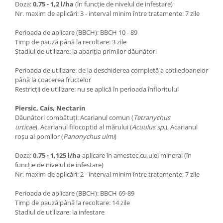
Doza:
0,75 - 1,2 l/ha
(în funcție de nivelul de infestare)
Nr. maxim de aplicări: 3 - interval minim între tratamente: 7 zile
Perioada de aplicare (BBCH): BBCH 10 - 89
Timp de pauză până la recoltare: 3 zile
Stadiul de utilizare: la apariția primilor dăunători
Perioada de utilizare: de la deschiderea completă a cotiledoanelor
până la coacerea fructelor
Restricții de utilizare: nu se aplică în perioada înfloritului
Piersic, Cais, Nectarin
Dăunători combătuți: Acarianul comun (
Tetranychus
urticae
), Acarianul filocoptid al mărului (
Acuulus sp.
), Acarianul
roșu al pomilor (
Panonychus ulmi
)
Doza:
0,75 - 1,125 l/ha
aplicare în amestec cu ulei mineral (în
funcție de nivelul de infestare)
Nr. maxim de aplicări: 2 - interval minim între tratamente: 7 zile
Perioada de aplicare (BBCH): BBCH 69-89
Timp de pauză până la recoltare: 14 zile
Stadiul de utilizare: la infestare