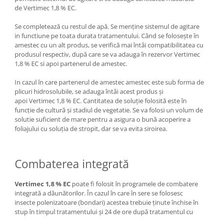
de Vertimec 1,8 % EC.
Se completează cu restul de apă. Se menține sistemul de agitare
in functiune pe toata durata tratamentului. Când se foloseşte în
amestec cu un alt produs, se verifică mai întâi compatibilitatea cu
produsul respectiv, după care se va adauga în rezervor Vertimec
1,8 % EC si apoi partenerul de amestec.
In cazul în care partenerul de amestec amestec este sub forma de
plicuri hidrosolubile, se adauga întâi acest produs şi
apoi Vertimec 1,8 % EC. Cantitatea de soluție folosită este în
funcţie de cultură și stadiul de vegetatie. Se va folosi un volum de
solutie suficient de mare pentru a asigura o bună acoperire a
foliajului cu soluția de stropit, dar se va evita siroirea.
Combaterea integrată
Vertimec 1,8 % EC
poate fi folosit în programele de combatere
integrată a dăunătorilor. În cazul în care în sere se folosesc
insecte polenizatoare (bondari) acestea trebuie ţinute închise în
stup în timpul tratamentului și 24 de ore după tratamentul cu