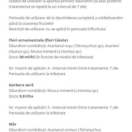
Stadiul de utilizare: la apariția primilor dăunători (la atac puternic
tratamentul se repetă la un interval de 7 zile)
Perioada de utilizare: de la deschiderea completă a cotiledoanelor
până la coacerea fructelor
Restricții de utilizare: nu se aplică în perioada înfloritului
Flori ornamentale (flori tăiate)
Dăunători combătuți: Acarianul roșu (
Tetranychus sp.
), Acarieni
(
Acarus sp.
), Musca minieră (
Liriomiza sp.
)
Doza:
50 ml/hl
(în funcție de nivelul de infestare)
Nr. maxim de aplicări: 4 - interval minim între tratamente: 7 zile
Perioada de utilizare: la infestare
Gerbera seră
Dăunători combătuți: Musca minieră (
Liriomiza sp.
)
Doza:
0,8 l/ha
Nr. maxim de aplicări: 5 - interval minim între tratamente: 7 zile
Perioada de utilizare: la infestare
Măr
Dăunători combătuți: Acarianul comun (
Tetranychus