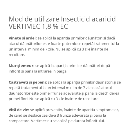
Mod de utilizare Insecticid acaricid
VERTIMEC 1,8 % EC
Vinete şi ardei:
se aplică la aparitia primilor dăunători şi dacă
atacul dăunătorilor este foarte puternic se repetă tratamentul la
un interval minim de 7 zile. Nu se aplică cu 3 zile înainte de
recoltare.
Mur şi zmeur:
se aplică la apariția primilor dăunători după
înflorit şi până la intrarea în pârgă.
Castraveţi şi pepeni:
se aplică la apariția primilor dăunători și se
repetă tratamentul la un interval minim de 7 zile dacă atacul
dăunătorilor este primei frunze adevarate şi până la deschiderea
primei flori. Nu se aplică cu 3 zile înainte de recoltare.
Viță de vie:
se aplică preventiv, înainte de aparitia simptomelor,
de când se desface cea de-a 3 frunză adevărată și până la
compactare. Vertimec nu se aplică pe durata înfloritului.