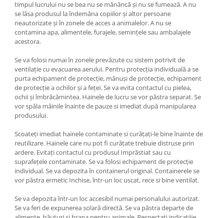
timpul lucrului nu se bea nu se mănâncă şi nu se fumează. A nu
se lăsa produsul la îndemâna copiilor şi altor persoane
neautorizate şi în zonele de acces a animalelor. A nu se
contamina apa, alimentele, furajele, seminţele sau ambalajele
acestora.
Se va folosi numai în zonele prevăzute cu sistem potrivit de
ventilaţie cu evacuarea aerului. Pentru protecţia individuală a se
purta echipament de protecţie, mănuşi de protecţie, echipament
de protecţie a ochilor şi a feţei. Se va evita contactul cu pielea,
ochii şi îmbrăcămintea. Hainele de lucru se vor păstra separat. Se
vor spăla mâinile înainte de pauze si imediat după manipularea
produsului.
Scoateţi imediat hainele contaminate si curăţaţi-le bine înainte de
reutilizare. Hainele care nu pot fi curăţate trebuie distruse prin
ardere. Evitaţi contactul cu produsul Imprăstiat sau cu
suprafeţele contaminate. Se va folosi echipament de protecţie
individual. Se va depozita în containerul original. Containerele se
vor păstra ermetic Inchise, într-un loc uscat, rece si bine ventilat.
Se va depozita într-un loc accesibil numai personalului autorizat.
Se va feri de expunerea solară directă. Se va păstra departe de
alimente, băuturi si hrana pentru animale. Respectaţi indicaţiiie