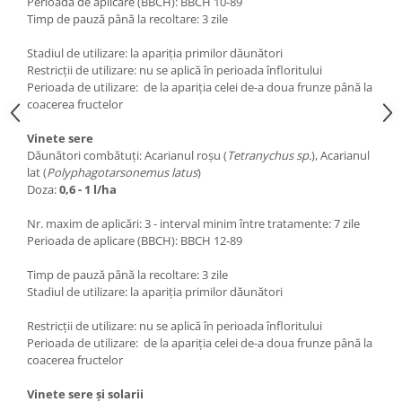
Perioada de aplicare (BBCH): BBCH 10-89
Timp de pauză până la recoltare: 3 zile
Stadiul de utilizare: la apariția primilor dăunători
Restricții de utilizare: nu se aplică în perioada înfloritului
Perioada de utilizare: de la apariția celei de-a doua frunze până la
coacerea fructelor
Vinete sere
Dăunători combătuți: Acarianul roșu (
Tetranychus sp.
), Acarianul
lat (
Polyphagotarsonemus latus
)
Doza:
0,6 - 1 l/ha
Nr. maxim de aplicări: 3 - interval minim între tratamente: 7 zile
Perioada de aplicare (BBCH): BBCH 12-89
Timp de pauză până la recoltare: 3 zile
Stadiul de utilizare: la apariția primilor dăunători
Restricții de utilizare: nu se aplică în perioada înfloritului
Perioada de utilizare: de la apariția celei de-a doua frunze până la
coacerea fructelor
Vinete sere și solarii