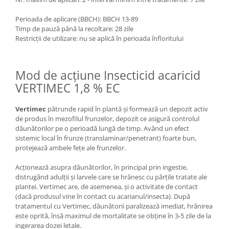
Perioada de aplicare (BBCH): BBCH 13-89
Timp de pauză până la recoltare: 28 zile
Restricții de utilizare: nu se aplică în perioada înfloritului
Mod de acțiune Insecticid acaricid
VERTIMEC 1,8 % EC
Vertimec
pătrunde rapid în plantă şi formează un depozit activ
de produs în mezofilul frunzelor, depozit ce asigură controlul
dăunătorilor pe o perioadă lungă de timp. Având un efect
sistemic local în frunze (translaminar/penetrant) foarte bun,
protejează ambele feţe ale frunzelor.
Acţionează asupra dăunătorilor, în principal prin ingestie,
distrugând adulţii şi larvele care se hrănesc cu părţile tratate ale
plantei. Vertimec are, de asemenea, şi o activitate de contact
(dacă produsul vine în contact cu acarianul/insecta). După
tratamentul cu Vertimec, dăunătorii paralizează imediat, hrănirea
este oprită, însă maximul de mortalitate se obţine în 3-5 zile de la
ingerarea dozei letale.