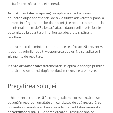
aplica împreună cu un ulei mineral.
Arbusti fructiferi (căpşuni):
se aplică la apariția primilor
dăunători după apariţia celei de-a 2-a frunze adevărate şi până la
intrarea in pârgă. a primilor daunatori şi se repeta tratamentul la
un interval minim de 7 zile dacă atacul daunatorilor este foarte
puternic, de la aparitia primei frunze adevarate şi pâna la
recoltare.
Pentru musculita miniera tratamentele se efectuează preventiv,
la aparitia primilor adulti + depunerea oualor. Nu se aplică cu 3
zile înainte de recoltare.
Plante ornamentale:
tratamentele se aplică la apariția primilor
dăunători și se repetă după caz dacă este nevoie la 7-14 zile.
Pregătirea soluției
Echipamentul trebuie să fie curat şi calibrat corespunzător. Se
adaugă în rezervor jumătate din cantitatea de apă necesară, se
porneşte sistemul de agitare şi se adaugă cantitatea măsurată
de
Vertimec 1,8% EC
. Se completează cu restul de apă. Se