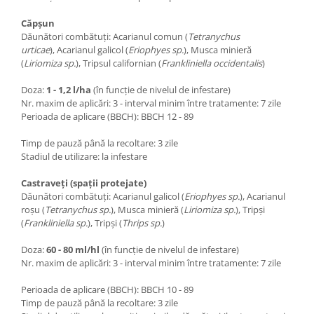
Căpșun
Dăunători combătuți: Acarianul comun (
Tetranychus
urticae
), Acarianul galicol (
Eriophyes sp.
), Musca minieră
(
Liriomiza sp.
), Tripsul californian (
Frankliniella occidentalis
)
Doza:
1 - 1,2 l/ha
(în funcție de nivelul de infestare)
Nr. maxim de aplicări: 3 - interval minim între tratamente: 7 zile
Perioada de aplicare (BBCH): BBCH 12 - 89
Timp de pauză până la recoltare: 3 zile
Stadiul de utilizare: la infestare
Castraveți (spații protejate)
Dăunători combătuți: Acarianul galicol (
Eriophyes sp.
), Acarianul
roșu (
Tetranychus sp.
), Musca minieră (
Liriomiza sp.
), Tripși
(
Frankliniella sp.
), Tripși (
Thrips sp.
)
Doza:
60 - 80 ml/hl
(în funcție de nivelul de infestare)
Nr. maxim de aplicări: 3 - interval minim între tratamente: 7 zile
Perioada de aplicare (BBCH): BBCH 10 - 89
Timp de pauză până la recoltare: 3 zile