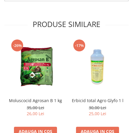
PRODUSE SIMILARE
-26%
-17%
Moluscocid Agrosan B 1 kg
Erbicid total Agro Glyfo 1 l
35,00 Lei
30,00 Lei
26,00 Lei
25,00 Lei
ADAUGA IN COS
ADAUGA IN COS