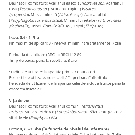
Dăunători combătuți: Acarianul galicol (
Eriophyes sp.
), Acarianul
roșu (
Tetranychus sp.
), Acarianul ruginii (
Vasates
lycopersici
), Musca minieră (
Liriomiza sp.
), Acarianul lat
(
Polyphagotarsonemus latus
), Minierul vinetelor (
Phthorimaea
glochinella
), Tripși (
Frankliniella sp.
), Tripși (
Thrips sp.
)
Doza:
0,6 - 1 l/ha
Nr. maxim de aplicări: 3 - interval minim între tratamente: 7 zile
Perioada de aplicare (BBCH): BBCH 12-89
Timp de pauză până la recoltare: 3 zile
Stadiul de utilizare: la apariția primilor dăunători
Restricții de utilizare: nu se aplică în perioada înfloritului
Perioada de utilizare: de la apariția celei de-a doua frunze până la
coacerea fructelor
Viță de vie
Dăunători combătuți: Acarianul comun (
Tetranychus
urticae
), Molia viţei de vie (
Lobesia botrana
), Păianjenul galicol al
viţei de vie (
Eriophyes vitis
)
Doza:
0,75 - 1 l/ha (în funcție de nivelul de infestare)
Nr. maxim de aplicări: 2 - interval minim între tratamente: 7 zile