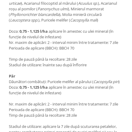
urticae
), Acarianul filocoptid al mărului (
Acuulus sp.
), Acarianul
roșu al pomilor (
Panonychus ulmi
), Minierul marmorat
(
Phyllonorichter blancardella
), Molia minieră circulară
(
Leucoptera spp.
), Puricele melifer (
Cacopsylla mali
)
Doza:
0,75 - 1,125 l/ha
aplicare în amestec cu ulei mineral (în
funcție de nivelul de infestare)
Nr. maxim de aplicări: 2 - interval minim între tratamente: 7 zile
Perioada de aplicare (BBCH):
BBCH 70
Timp de pauză până la recoltare: 28 zile
Stadiul de utilizare: înainte sau după înflorire
Păr
Dăunători combătuți: Puricele melifer al părului (
Cacopsylla piri
)
Doza:
0,75 - 1,125 l/ha
aplicare în amestec cu ulei mineral (în
funcție de nivelul de infestare)
Nr. maxim de aplicări: 2 - interval minim între tratamente: 7 zile
Perioada de aplicare (BBCH):
BBCH 70
Timp de pauză până la recoltare: 28 zile
Stadiul de utilizare: aplicare la 7 zile după scuturarea petalelor,