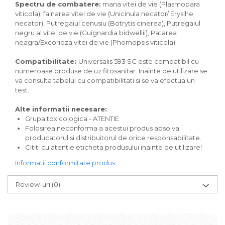
Spectru de combatere:
mana vitei de vie (Plasmopara
viticola), fainarea vitei de vie (Unicinula necator/ Erysihe
necator), Putregaiul cenusiu (Botrytis cinerea), Putregaiul
negru al vitei de vie (Guignardia bidwellii), Patarea
neagra/Excorioza vitei de vie (Phomopsis viticola).
Compatibilitate:
Universalis 593 SC este compatibil cu
numeroase produse de uz fitosanitar. Inainte de utilizare se
va consulta tabelul cu compatibilitati si se va efectua un
test.
Alte informatii necesare:
Grupa toxicologica - ATENTIE
Folosirea neconforma a acestui produs absolva
producatorul si distribuitorul de orice responsabilitate.
Cititi cu atentie eticheta produsului inainte de utilizare!
Informatii conformitate produs
Review-uri
(0)