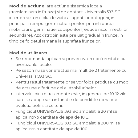
Mod de actiune:
are actiune sistemica locala
(translaminara in frunze) si de contact. Universalis 593 SC
interfereaza in ciclul de viata al agentilor patogeni, in
principal in timpul germinatiei sporilor, prin inhibarea
mobilitatii si germinatiei zoosporilor (reduce riscul infectiilor
secundare). Azoxistrobin este preluat gradual in frunze, in
timp ce folpetul ramane la suprafata frunzelor.
Mod de utilizare:
Se recomanda aplicarea preventiva in conformitate cu
avertizarile locale.
Pe sezon nu se vor efectua mai mult de 2 tratamente cu
Universalis 593 SC.
Pentru restul tratamentelor se vor folosi produse cu mod
de actiune diferit de cel al strobilurinelor.
Intervalul dintre tratamente este, in general, de 10-12 zile,
care se adapteaza in functie de conditiile climatice,
evolutia bolii si a culturii.
Fungicidul UNIVERSALIS 593 SC ambalat la 20 ml se
aplica intr-o cantitate de apa de 10 L.
Fungicidul UNIVERSALIS 593 SC ambalat la 200 ml se
aplica intr-o cantitate de apa de 100 L.