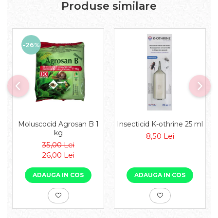
Produse similare
-26%
Moluscocid Agrosan B 1
Insecticid K-othrine 25 ml
kg
8,50 Lei
35,00 Lei
26,00 Lei
ADAUGA IN COS
ADAUGA IN COS