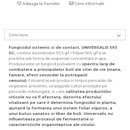
Adauga la Favorite
Cere informatii
Descriere
Fungicidul sistemic si de contact, UNIVERSALIS 593
SC,
contine Azoxistrobin 93,5 g/l + folpet 500 g/l si se
prezinta sub forma de suspensie concentrata in apa.
Produsul este un fungicid polivalent cu
spectru larg de
combatere a principalelor boli ale vitei de vie (mana,
fainare, efect secundar la putregaiul
cenusiu).
Folosind acest produs in timpul perioadei de
vegetatie, preventiv, va asigurati culturi protejate pe
perioade indelungate, in care
calitatea productiilor
viticole nu va fi afectata, datorita efectului
vitalizant pe care il determina fungicidul in planta,
ajutand la formarea unui sistem foliar viguros, a
unui butuc sanatos si liber de boli. Universalis nu
influenteaza procesul de fermentatie si
caracteristicile organoleptice ale vinului.