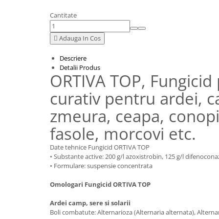
Cantitate

Adauga In Cos
Descriere
Detalii Produs
ORTIVA TOP, Fungicid p
curativ pentru ardei, c
zmeura, ceapa, conopid
fasole, morcovi etc.
Date tehnice Fungicid ORTIVA TOP
• Substante active: 200 g/l azoxistrobin, 125 g/l difenocona
• Formulare: suspensie concentrata
Omologari Fungicid ORTIVA TOP
Ardei camp, sere si solarii
Boli combatute: Alternarioza (Alternaria alternata), Alternar