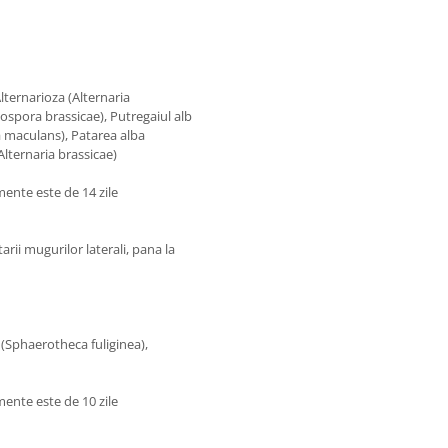
lternarioza (Alternaria
ospora brassicae), Putregaiul alb
a maculans), Patarea alba
Alternaria brassicae)
mente este de 14 zile
arii mugurilor laterali, pana la
(Sphaerotheca fuliginea),
mente este de 10 zile