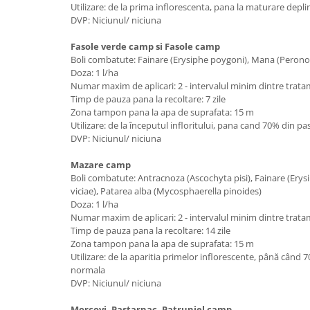
Utilizare: de la prima inflorescenta, pana la maturare depli
DVP: Niciunul/ niciuna
Fasole verde camp si Fasole camp
Boli combatute: Fainare (Erysiphe poygoni), Mana (Perono
Doza: 1 l/ha
Numar maxim de aplicari: 2 - intervalul minim dintre trata
Timp de pauza pana la recoltare: 7 zile
Zona tampon pana la apa de suprafata: 15 m
Utilizare: de la începutul infloritului, pana cand 70% din 
DVP: Niciunul/ niciuna
Mazare camp
Boli combatute: Antracnoza (Ascochyta pisi), Fainare (Ery
viciae), Patarea alba (Mycosphaerella pinoides)
Doza: 1 l/ha
Numar maxim de aplicari: 2 - intervalul minim dintre trata
Timp de pauza pana la recoltare: 14 zile
Zona tampon pana la apa de suprafata: 15 m
Utilizare: de la aparitia primelor inflorescente, până când
normala
DVP: Niciunul/ niciuna
Morcovi, Pastarnac, Patrunjel camp