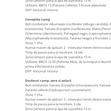
Zona tampon pana la apa de suprafata: 15 m
Utilizare: BBCH 15 (Patarea Cafenie), 5 frunze adevarate
DVP: Niciunul/ niciuna
Conopida camp
Boli combatute: Albumeala cruciferelor (Albugo candida), A
brassicicola), Fainare (Erysiphe cruciferarum), Mana (Peron
(Sclerotinia sclerotiorum), Putregaiul negru (Leptosphaeri
(Mycosphaerella brassicicola), Patarea neagra a frunzelor (
Doza: 1 l/ha
Numar maxim de aplicari: 2 - intervalul minim dintre trata
Timp de pauza pana la recoltare: 14 zile
Zona tampon pana la apa de suprafata: 15 m
Utilizare: BBCH 12-55 (Patarea Alba), de la inceputul dezvolt
prima inflorescenta vizibila
DVP: Niciunul/ niciuna
Dovlecei camp, sere si solarii
Boli combatute: Fainare (Erysiphe cichoracearum), Fainare 
Patarea cafenie (Cladosporium cucumerium)
Doza: 1 l/ha
Numar maxim de aplicari: 3 - intervalul minim dintre trata
Timp de pauza pana la recoltare: 3 zile
Zona tampon pana la apa de suprafata: 15 m