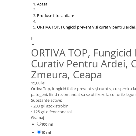
Acasa
Produse fitosanitare
ORTIVA TOP, Fungicid preventiv si curativ pentru ardei

ORTIVA TOP, Fungicid P
Curativ Pentru Ardei, 
Zmeura, Ceapa
15,00 lei
Ortiva Top, fungicid foliar preventiv şi curativ, cu spectru 
patogeni, fiind recomandat sa se utilizeze la culturile legum
Substante active:
• 200 g/l azoxistrobin
• 125 g/l difenoconazol
Gramaj
100 ml
10 ml