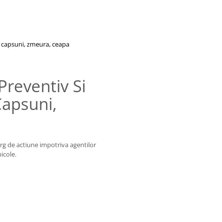
, capsuni, zmeura, ceapa
reventiv Si
Capsuni,
larg de actiune impotriva agentilor
icole.