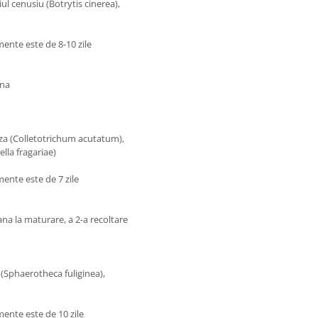
ul cenusiu (Botrytis cinerea),
ente este de 8-10 zile
ina
a (Colletotrichum acutatum),
lla fragariae)
ente este de 7 zile
pana la maturare, a 2-a recoltare
(Sphaerotheca fuliginea),
mente este de 10 zile