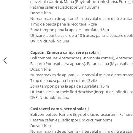
(Leveillula taurica), Mana (Phytophtora infestans), Putregai
Patarea cafenie (Cladosporium fulvum)
Doza: 1 l/ha
Numar maxim de aplicari: 2 - intervalul minim dintre tratam
Timp de pauza pana la recoltare: 7 zile
Zona tampon pana la apa de suprafata: 15 m
Utilizare: apariţia celei de-a 10 frunze, pana la coacere depl
DVP: Niciunul/ niciuna
Capsun, Zmeura camp, sere și solarii
Boli combatute: Antracnoza (Gnomonia comari), Antracnoz
Fainare (Podosphaera aphanis), Patarea alba (Mycosphaere
Doza: 1 l/ha
Numar maxim de aplicari: 2 - intervalul minim dintre tratam
Timp de pauza pana la recoltare: 3 zile
Zona tampon pana la apa de suprafata: 15 m
Utilizare: de la primele flori deschise (inceput de inflorit), 
DVP: Niciunul/ niciuna
Castraveți camp, sere și solarii
Boli combatute: Fainare (Erysiphe cichoracearum), Fainare 
Patarea cafenie (Cladiosporium cucumerinum)
Doza: 1 l/ha
Numar maxim de aplicari: 3 - intervalul minim dintre trata