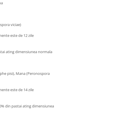
na
spora viciae)
mente este de 12 zile
pastai ating dimensiunea normala
siphe pisi), Mana (Peronospora
mente este de 14 zile
 70% din pastai ating dimensiunea