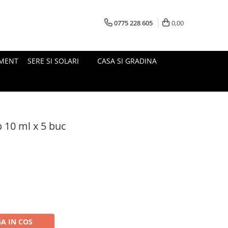
0775 228 605
0,00
MENT
SERE SI SOLARI
CASA SI GRADINA
p 10 ml x 5 buc
A IN COS