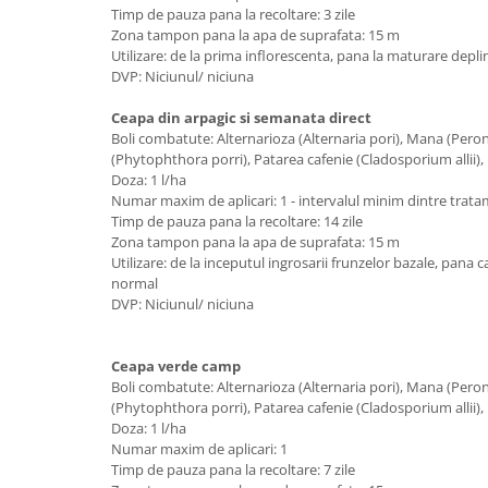
Timp de pauza pana la recoltare: 3 zile
Zona tampon pana la apa de suprafata: 15 m
Utilizare: de la prima inflorescenta, pana la maturare depli
DVP: Niciunul/ niciuna
Ceapa din arpagic si semanata direct
Boli combatute: Alternarioza (Alternaria pori), Mana (Per
(Phytophthora porri), Patarea cafenie (Cladosporium allii), R
Doza: 1 l/ha
Numar maxim de aplicari: 1 - intervalul minim dintre trata
Timp de pauza pana la recoltare: 14 zile
Zona tampon pana la apa de suprafata: 15 m
Utilizare: de la inceputul ingrosarii frunzelor bazale, pana
normal
DVP: Niciunul/ niciuna
Ceapa verde camp
Boli combatute: Alternarioza (Alternaria pori), Mana (Per
(Phytophthora porri), Patarea cafenie (Cladosporium allii), R
Doza: 1 l/ha
Numar maxim de aplicari: 1
Timp de pauza pana la recoltare: 7 zile