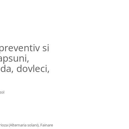
reventiv si
apsuni,
a, dovleci,
zol
ioza (Alternaria solani), Fainare