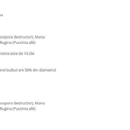
na
onospora destructor), Mana
ugina (Puccinia allii)
mente este de 14 zile
 cand bulbul are 50% din diametrul
onospora destructor), Mana
ugina (Puccinia allii)