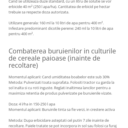
Cand se utilizeaza duze standard, cu un litru de solutie se vor
erbicide 40 m² (250 l apa/ha). Cantitatea de erbicid pe hectar
trebuie sa respecte doza autorizata.
Utilizare generala: 160 ml la 10 litri de apa pentru 400 m².
Infestare predominant dicotile perene:
240 ml la 10 litri de apa
pentru 400 m².
Combaterea buruienilor in culturile
de cereale paioase (inainte de
recoltare)
Momentul aplicarii: Cand umiditatea boabelor este sub 30%
Metoda: Pulverizati toata suprafata. Folositi tractor cu garda la
sol inalta si cu roti inguste. Reglati inaltimea lancilor pentru a
maximiza retentia de produs pulverizate pe buruienile vizate.
Doza: 4 l/ha in 150-250 l apa
Momentul aplicarii: Buruinile tinta sa fie verzi, in crestere activa
Metoda: Dupa erbicidare asteptati cel putin 7 zile inainte de
recoltare. Paiele tratate se pot incorpora in sol sau folosi ca furaj