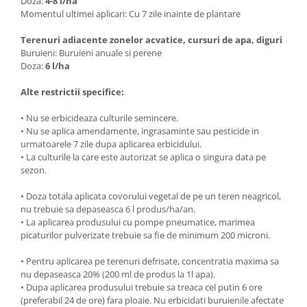
Doza:
4-8 l/ha
Momentul ultimei aplicari: Cu 7 zile inainte de plantare
Terenuri adiacente zonelor acvatice, cursuri de apa, diguri
Buruieni: Buruieni anuale si perene
Doza:
6 l/ha
Alte restrictii specifice:
• Nu se erbicideaza culturile semincere.
• Nu se aplica amendamente, ingrasaminte sau pesticide in
urmatoarele 7 zile dupa aplicarea erbicidului.
• La culturile la care este autorizat se aplica o singura data pe
sezon.
• Doza totala aplicata covorului vegetal de pe un teren neagricol,
nu trebuie sa depaseasca 6 l produs/ha/an.
• La aplicarea produsului cu pompe pneumatice, marimea
picaturilor pulverizate trebuie sa fie de minimum 200 microni.
• Pentru aplicarea pe terenuri defrisate, concentratia maxima sa
nu depaseasca 20% (200 ml de produs la 1l apa).
• Dupa aplicarea produsului trebuie sa treaca cel putin 6 ore
(preferabil 24 de ore) fara ploaie. Nu erbicidati buruienile afectate