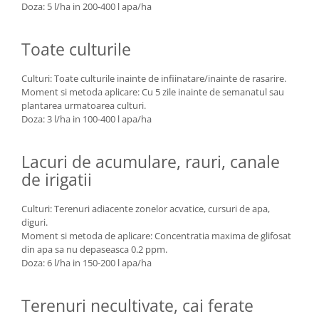
Doza: 5 l/ha in 200-400 l apa/ha
Toate culturile
Culturi:
Toate culturile inainte de infiinatare/inainte de rasarire.
Moment si metoda aplicare: Cu 5 zile inainte de semanatul sau
plantarea urmatoarea culturi.
Doza: 3 l/ha in 100-400 l apa/ha
Lacuri de acumulare, rauri, canale
de irigatii
Culturi:
Terenuri adiacente zonelor acvatice, cursuri de apa,
diguri.
Moment si metoda de aplicare:
Concentratia maxima de glifosat
din apa sa nu depaseasca 0.2 ppm.
Doza: 6 l/ha in 150-200 l apa/ha
Terenuri necultivate, cai ferate