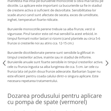
manifesta mai intai pe buruienile monocotile si ceva mai tarziu pe
dicotile. La aplicare este important ca bucurienile sa fie in stadiul
de crestere activa si suficient de dezvoltate. Sensibilitatea lor
scade atunci cand sunt afectate de seceta, exces de umiditate,
inghet, temperaturi foarte ridicate.
Buruienile monocotile perene trebuie sa aiba frunze, verzi si
viguroase. Pirul tarator este cel mai sensibil la acest erbicid, in
timpul formarii noilor lastari si rizomi (cand plantele au circa 5-6
frunze si cresterile noi au atins cca. 12-15 cm.)
Buruienile dicotiledonate perene sunt sensibile la glifosat in
timpul cresterilor active, inainte sau in stadiul de inflorire.
Buruienile anuale sunt foarte sensibile in timpul cresterilor active,
cele cu frunza ingusta sa aiba lungimea de cca. 5 cm. iar cele cu
frunza lata cel putin doua frunze adevarate. Barbarian Super nu
este eficient pentru coada calului dintr-o singura aplicare. Este
necesara repetarea tratamentului.
Dozarea produsului pentru aplicare
cu pompa de spate (vermorel)