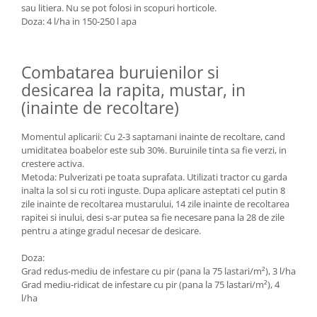
sau litiera. Nu se pot folosi in scopuri horticole.
Doza: 4 l/ha in 150-250 l apa
Combatarea buruienilor si
desicarea la rapita, mustar, in
(inainte de recoltare)
Momentul aplicarii: Cu 2-3 saptamani inainte de recoltare, cand
umiditatea boabelor este sub 30%. Buruinile tinta sa fie verzi, in
crestere activa.
Metoda: Pulverizati pe toata suprafata. Utilizati tractor cu garda
inalta la sol si cu roti inguste. Dupa aplicare asteptati cel putin 8
zile inainte de recoltarea mustarului, 14 zile inainte de recoltarea
rapitei si inului, desi s-ar putea sa fie necesare pana la 28 de zile
pentru a atinge gradul necesar de desicare.
Doza:
Grad redus-mediu de infestare cu pir (pana la 75 lastari/m²), 3 l/ha
Grad mediu-ridicat de infestare cu pir (pana la 75 lastari/m²), 4
l/ha