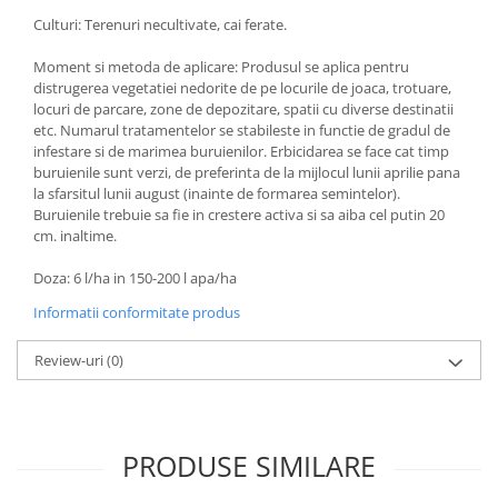
Culturi: Terenuri necultivate, cai ferate.
Moment si metoda de aplicare: Produsul se aplica pentru
distrugerea vegetatiei nedorite de pe locurile de joaca, trotuare,
locuri de parcare, zone de depozitare, spatii cu diverse destinatii
etc. Numarul tratamentelor se stabileste in functie de gradul de
infestare si de marimea buruienilor. Erbicidarea se face cat timp
buruienile sunt verzi, de preferinta de la mijlocul lunii aprilie pana
la sfarsitul lunii august (inainte de formarea semintelor).
Buruienile trebuie sa fie in crestere activa si sa aiba cel putin 20
cm. inaltime.
Doza: 6 l/ha in 150-200 l apa/ha
Informatii conformitate produs
Review-uri
(0)
PRODUSE SIMILARE