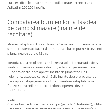
Buruieni dicotiledonate si monocotiledonate perene: 4 l/ha
Aplicati in 200-250 l apa/ha
Combatarea buruienilor la fasolea
de camp si mazare (inainte de
recoltare)
Momentul aplicarii:
Aplicari toamna/iarna cand buruienile perene
sunt in crestere activa. Pirul ar trebui sa aiba cel putin 6 frunze noi
si lungimea de aprox. 12 cm.
Metoda: Dupa recoltare nu se lucreaza solul, indepartati paiele,
lasati buruienile sa creasca din nou, erbicidati pe vreme buna.
Dupa erbicidare, daca aplicati inainte de jumatatea lunii
noiembrie, asteptati cel putin 5 zile inainte de a prelucra solul.
Daca aplicati dupa jumatatea lunii noiembrie, asteptati pana
frunzele buruienilor monocotiledonate perene devin
rosii/galbene.
Doza:
Grad redus-mediu de infestare cu pir (pana la 75 lastari/m²), 3 l/ha
Grad mediu-ridicat de infestare cu pir (pana la 75 lastari/m²), 4