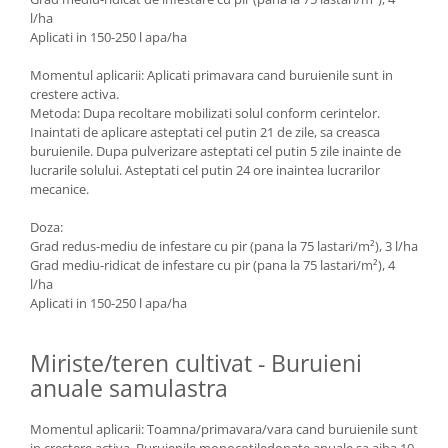
l/ha
Aplicati in 150-250 l apa/ha
Momentul aplicarii: Aplicati primavara cand buruienile sunt in
crestere activa.
Metoda: Dupa recoltare mobilizati solul conform cerintelor.
Inaintati de aplicare asteptati cel putin 21 de zile, sa creasca
buruienile. Dupa pulverizare asteptati cel putin 5 zile inainte de
lucrarile solului. Asteptati cel putin 24 ore inaintea lucrarilor
mecanice.
Doza:
Grad redus-mediu de infestare cu pir (pana la 75 lastari/m²), 3 l/ha
Grad mediu-ridicat de infestare cu pir (pana la 75 lastari/m²), 4
l/ha
Aplicati in 150-250 l apa/ha
Miriste/teren cultivat - Buruieni
anuale samulastra
Momentul aplicarii: Toamna/primavara/vara cand buruienile sunt