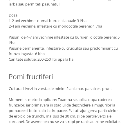
iarba sau permiteti pasunatul.
Doza:
1-2 ani vechime, numai buruieni anuale 3 l/ha
2-4 ani vechime, infestare cu monocotile perene: 4 l/ha
Pasuni de 4-7 ani vechime infestate cu buruieni dicotile perene: 5
l/ha
Pasune permanenta, infestare cu cruciulita sau predominant cu
frunza ingusta: 6 l/ha
Canitate solutie: 200-250 litri apa la ha
Pomi fructiferi
Cultura: Livezi in varsta de minim 2 ani, mar, par, cires, prun.
Moment si metoda aplicare: Toamna se aplica dupa caderea
frunzelor, iar primavara in stadiul de deschidere a mugurilor la
pomacee si buton alb la drupacee. Evitati ajungerea particulelor
de erbicid pe trunchi, mai sus de 30 cm. si pe partile verzi ale
coroanei. De asemenea nu se va stropi pe rani sau zone exfoliate.