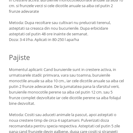
in crestere activa. Buruienile monocotiledonate anuale sa aiba 10
cm. si frunzele verzi si cele dicotile anuale sa aiba cel putin 2
frunze adevarate
Metoda: Dupa recoltare sau cultivari nu prelucrati terenul,
asteptati sa creasca din nou bucurienile. Dupa erbicidare
asteptati cel putin 48 ore inainte de semanat.
Doza: 3-4 l/ha. Aplicati in 80-250 l apa/ha
Pajiste
Momentul aplicarii: Cand buruienile sunt in crestere activa, in
urmatoarele stadii: primvara, vara sau toamna, buruienile
monoctile anuale sa aiba 10 cm., iar cele dicotile anuale sa aiba cel
putin 2 frunze adevarate. De la jumatatea pana la sfarsitul verii,
buruienile monocotile perene sa aiba cel putin 12 cm. sau 5
frunze complet dezvoltate iar cele dicotile perene sa aiba foliajul
bine dezvoltat.
Metoda: Cositi sau aduceti animale la pascut, apoi asteptati o
noua crestere timp de circa 4 saptamani. Pulverizati doza
recomandata pentru specia respectiva. Asteptati cel putin 5 zile
pana cand frunzele devin galbene, dupa care cositi si strangeti