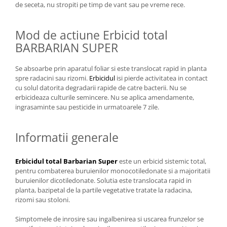
de seceta, nu stropiti pe timp de vant sau pe vreme rece.
Mod de actiune Erbicid total
BARBARIAN SUPER
Se absoarbe prin aparatul foliar si este translocat rapid in planta
spre radacini sau rizomi.
Erbicidul
isi pierde activitatea in contact
cu solul datorita degradarii rapide de catre bacterii. Nu se
erbicideaza culturile semincere. Nu se aplica amendamente,
ingrasaminte sau pesticide in urmatoarele 7 zile.
Informatii generale
Erbicidul total Barbarian Super
este un erbicid sistemic total,
pentru combaterea buruienilor monocotiledonate si a majoritatii
buruienilor dicotiledonate. Solutia este translocata rapid in
planta, bazipetal de la partile vegetative tratate la radacina,
rizomi sau stoloni.
Simptomele de inrosire sau ingalbenirea si uscarea frunzelor se