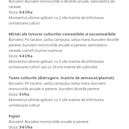
Buruieni: Buruieni monocotile si dicotile anuale, samulastra de
cereale
Doza:
3-4 l/ha
Momentul ultimei aplicari: cu 2 zile inainte de infiintarea
urmatoarei culturi
Miristi ale tuturor culturilor comestibile si necomestibile
Buruieni: Pir tarator, iarba campului, iarba mare, buruieni dicotile
perene, buruieni monocotile anuale si perene, samulastra
cereale, cartofi (numai toamna)
Doza:
3-4 l/ha
Momentul ultimei aplicari: cu 5 zile inainte de infiintarea
urmatoarei culturi sau cu 24 ore inainte de cultivatie
Toate culturile (distrugere, inainte de semanat/plantat)
Buruieni: Pir tarator, iarba campului, iarba mare, buruieni
monocotile anuale si perene, buruieni dicotile perene
Doza:
3 l/ha
Momentul ultimei aplicari: cu 5 zile inainte de infiintarea
urmatoarei culturi
Pajisti
Buruieni: Buruieni monocotile anuale si perene
Doza:
3-6 l/ha