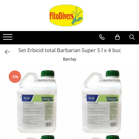
Set Erbicid total Barbarian Super 5 l x 4 buc
Barclay
-5%