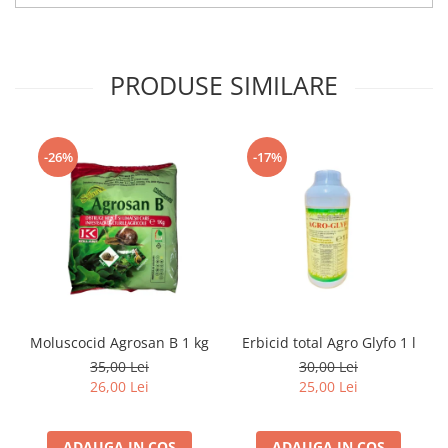
PRODUSE SIMILARE
-26%
-17%
Moluscocid Agrosan B 1 kg
Erbicid total Agro Glyfo 1 l
35,00 Lei
30,00 Lei
26,00 Lei
25,00 Lei
ADAUGA IN COS
ADAUGA IN COS