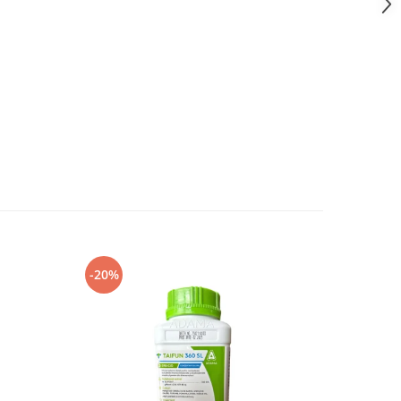
-20%
-8%