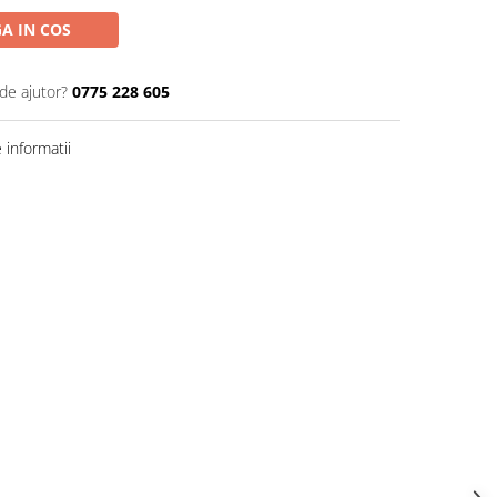
A IN COS
de ajutor?
0775 228 605
informatii