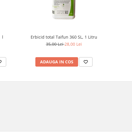
 l
Erbicid total Taifun 360 SL, 1 Litru
E
35,00 Lei
28,00 Lei
1
ADAUGA IN COS
AD