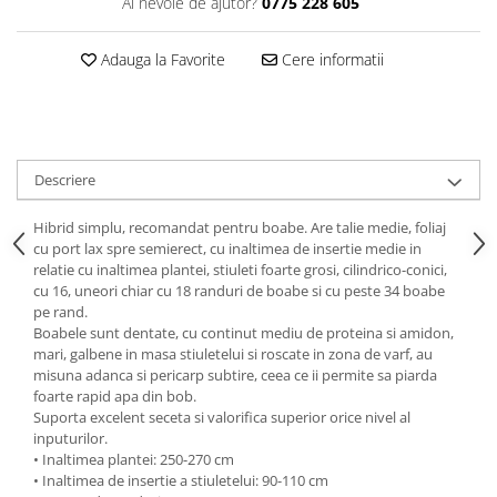
Ai nevoie de ajutor?
0775 228 605
Adauga la Favorite
Cere informatii
Descriere
Hibrid simplu, recomandat pentru boabe. Are talie medie, foliaj
cu port lax spre semierect, cu inaltimea de insertie medie in
relatie cu inaltimea plantei, stiuleti foarte grosi, cilindrico-conici,
cu 16, uneori chiar cu 18 randuri de boabe si cu peste 34 boabe
pe rand.
Boabele sunt dentate, cu continut mediu de proteina si amidon,
mari, galbene in masa stiuletelui si roscate in zona de varf, au
misuna adanca si pericarp subtire, ceea ce ii permite sa piarda
foarte rapid apa din bob.
Suporta excelent seceta si valorifica superior orice nivel al
inputurilor.
• Inaltimea plantei: 250-270 cm
• Inaltimea de insertie a stiuletelui: 90-110 cm