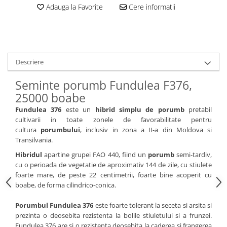
Adauga la Favorite
Cere informatii
Descriere
Seminte porumb Fundulea F376,
25000 boabe
Fundulea 376
este un
hibrid simplu de porumb
pretabil
cultivarii in toate zonele de favorabilitate pentru
cultura
porumbului
, inclusiv in zona a II-a din Moldova si
Transilvania.
Hibridul
apartine grupei FAO 440, fiind un
porumb
semi-tardiv,
cu o perioada de vegetatie de aproximativ 144 de zile, cu stiulete
foarte mare, de peste 22 centimetrii, foarte bine acoperit cu
boabe, de forma cilindrico-conica.
Porumbul Fundulea 376
este foarte tolerant la seceta si arsita si
prezinta o deosebita rezistenta la bolile stiuletului si a frunzei.
Fundulea 376 are si o rezistenta deosebita la caderea si frangerea