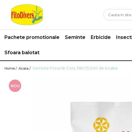
Pachete promotionale
Seminte
Erbicide
Insect
Sfoara balotat
Seminte Porumb Cera 380 25.000 de boabe
Home /
Acasa /
NOU