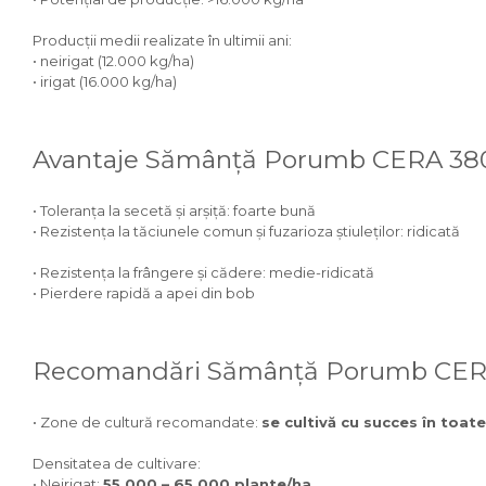
Producții medii realizate în ultimii ani:
• neirigat (12.000 kg/ha)
• irigat (16.000 kg/ha)
Avantaje Sămânță Porumb CERA 38
• Toleranța la secetă și arșiță: foarte bună
• Rezistența la tăciunele comun și fuzarioza știuleților: ridicată
• Rezistența la frângere și cădere: medie-ridicată
• Pierdere rapidă a apei din bob
Recomandări Sămânță Porumb CER
• Zone de cultură recomandate:
se cultivă cu succes în toat
Densitatea de cultivare:
• Neirigat:
55.000 – 65.000 plante/ha