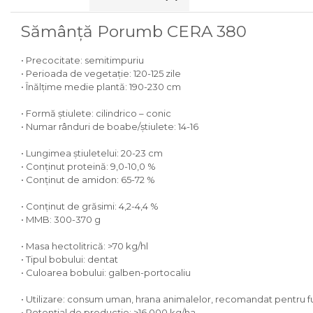
Sămânță Porumb CERA 380
• Precocitate: semitimpuriu
• Perioada de vegetație: 120-125 zile
• Înălțime medie plantă: 190-230 cm
• Formă știulete: cilindrico – conic
• Numar rânduri de boabe/știulete: 14-16
• Lungimea știuletelui: 20-23 cm
• Conținut proteină: 9,0-10,0 %
• Conținut de amidon: 65-72 %
• Conținut de grăsimi: 4,2-4,4 %
• MMB: 300-370 g
• Masa hectolitrică: >70 kg/hl
• Tipul bobului: dentat
• Culoarea bobului: galben-portocaliu
• Utilizare: consum uman, hrana animalelor, recomandat pentru fu
• Potențial de producție: >16.000 kg/ha