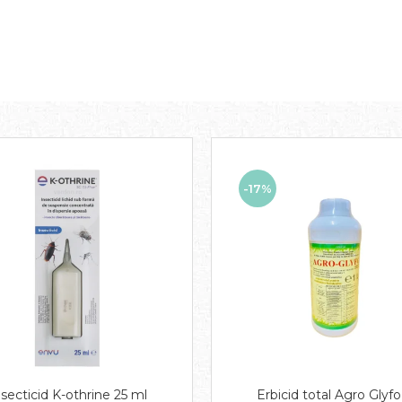
-17%
nsecticid K-othrine 25 ml
Erbicid total Agro Glyfo 