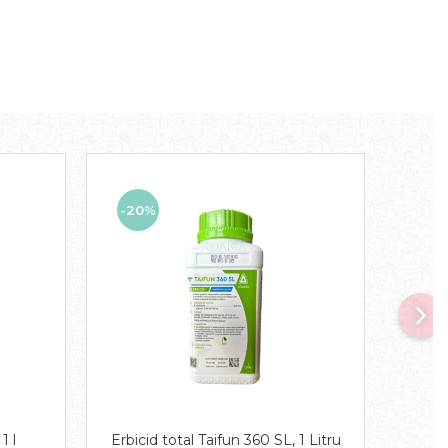
-20%
-8
1 l
Erbicid total Taifun 360 SL, 1 Litru