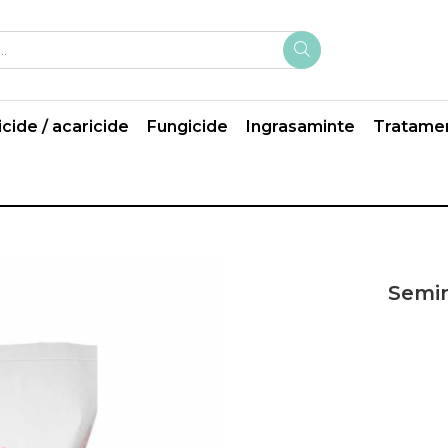
icide / acaricide
Fungicide
Ingrasaminte
Tratame
Semin