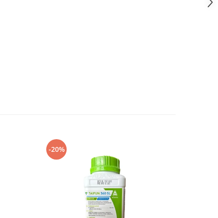
-20%
-8%