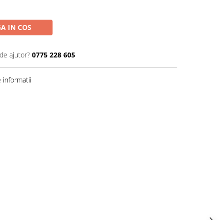
A IN COS
de ajutor?
0775 228 605
informatii