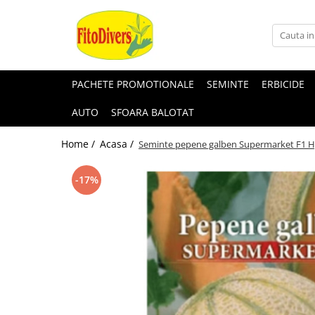
PACHETE PROMOTIONALE
SEMINTE
ERBICIDE
AUTO
SFOARA BALOTAT
Home /
Acasa /
Seminte pepene galben Supermarket F1 H
-17%