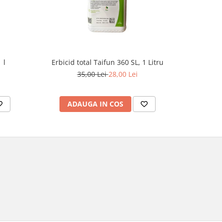
 l
Erbicid total Taifun 360 SL, 1 Litru
E
35,00 Lei
28,00 Lei
1
ADAUGA IN COS
AD