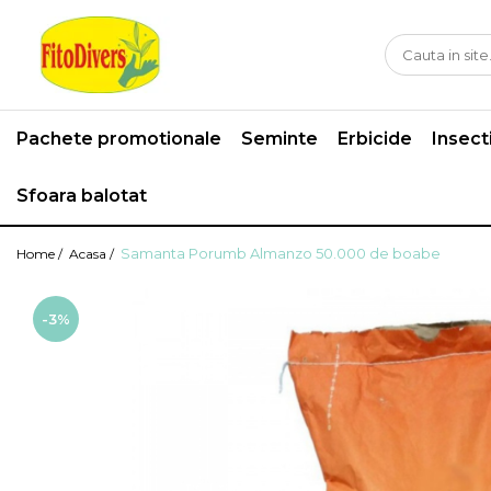
Pachete promotionale
Seminte
Erbicide
Insect
Sfoara balotat
Samanta Porumb Almanzo 50.000 de boabe
Home /
Acasa /
-3%