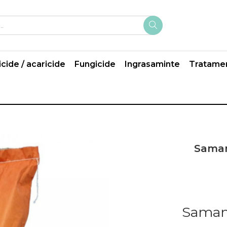
icide / acaricide
Fungicide
Ingrasaminte
Tratame
Saman
Saman