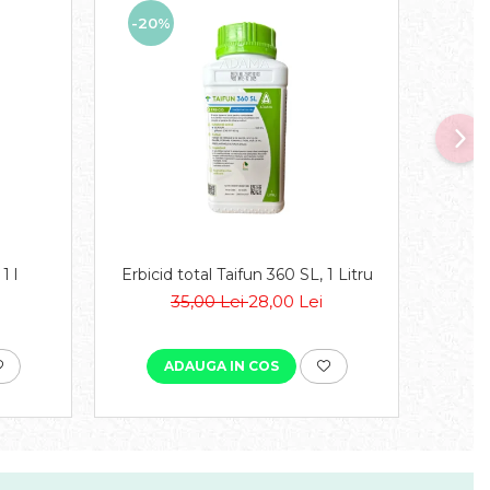
-20%
-8
1 l
Erbicid total Taifun 360 SL, 1 Litru
35,00 Lei
28,00 Lei
ADAUGA IN COS