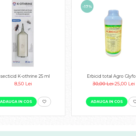
-17%
nsecticid K-othrine 25 ml
Erbicid total Agro Glyfo 
8,50 Lei
30,00 Lei
25,00 Lei
ADAUGA IN COS
ADAUGA IN COS