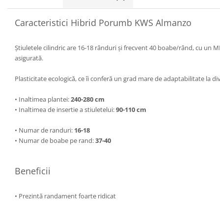
Caracteristici Hibrid Porumb KWS Almanzo
Știuletele cilindric are 16-18 rânduri și frecvent 40 boabe/rând, cu un M
asigurată.
Plasticitate ecologică, ce îi conferă un grad mare de adaptabilitate la 
• Inaltimea plantei:
240-280 cm
• Inaltimea de insertie a stiuletelui:
90-110 cm
• Numar de randuri:
16-18
• Numar de boabe pe rand:
37-40
Beneficii
•
Prezintă randament foarte ridicat