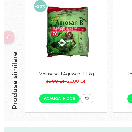
-26%
Produse similare
Moluscocid Agrosan B 1 kg
I
35,00 Lei
26,00 Lei
ADAUGA IN COS