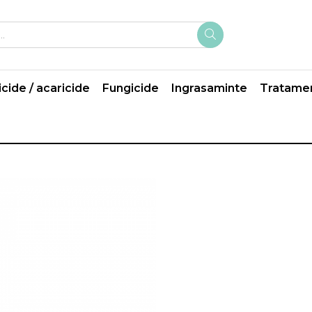
icide / acaricide
Fungicide
Ingrasaminte
Tratame