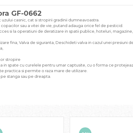
ora GF-0662
zului casnic, cat si stropirii gradinii dumneavoastra.
opacilor sau a vitei de vie, putand adauga orice fel de pesticid.
ces si la operatiuni de deratizare in spatii publice, hoteluri, magazin
rizare fina, Valva de siguranta, Deschideti valva in cazul unei presiuni d
a,
or stropire
a in spate cu curelele pentru umar captusite, cu o forma ce protejeaza 
te practica si permite o raza mare de utilizare.
a pe stanga sau pe dreapta.