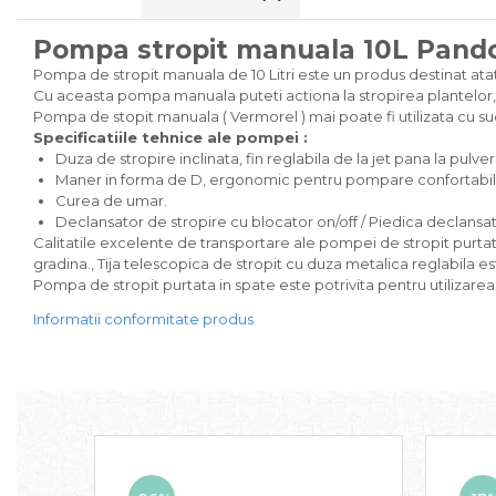
Pompa stropit manuala 10L Pand
Pompa de stropit manuala de 10 Litri este un produs destinat atat u
Cu aceasta pompa manuala puteti actiona la stropirea plantelor, c
Pompa de stopit manuala ( Vermorel ) mai poate fi utilizata cu suc
Specificatiile tehnice ale pompei :
Duza de stropire inclinata, fin reglabila de la jet pana la pulve
Maner in forma de D, ergonomic pentru pompare confortabil
Curea de umar.
Declansator de stropire cu blocator on/off / Piedica declansat
Calitatile excelente de transportare ale pompei de stropit purtat
gradina., Tija telescopica de stropit cu duza metalica reglabila es
Pompa de stropit purtata in spate este potrivita pentru utilizare
Informatii conformitate produs