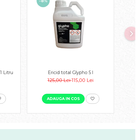
-8%
1 Litru
Ericid total Glypho 5 l
I
125,00 Lei
115,00 Lei
ADAUGA IN COS