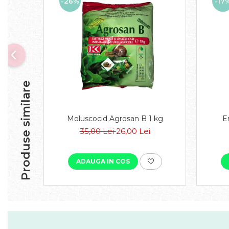
-26%
-17
Produse similare
Moluscocid Agrosan B 1 kg
Er
35,00 Lei
26,00 Lei
ADAUGA IN COS