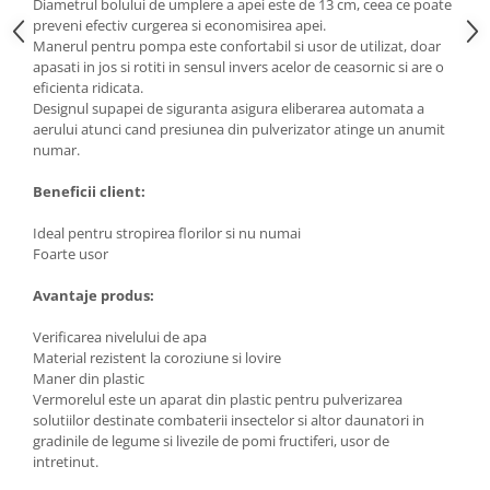
Diametrul bolului de umplere a apei este de 13 cm, ceea ce poate
preveni efectiv curgerea si economisirea apei.
Manerul pentru pompa este confortabil si usor de utilizat, doar
apasati in jos si rotiti in sensul invers acelor de ceasornic si are o
eficienta ridicata.
Designul supapei de siguranta asigura eliberarea automata a
aerului atunci cand presiunea din pulverizator atinge un anumit
numar.
Beneficii client:
Ideal pentru stropirea florilor si nu numai
Foarte usor
Avantaje produs:
Verificarea nivelului de apa
Material rezistent la coroziune si lovire
Maner din plastic
Vermorelul este un aparat din plastic pentru pulverizarea
solutiilor destinate combaterii insectelor si altor daunatori in
gradinile de legume si livezile de pomi fructiferi, usor de
intretinut.