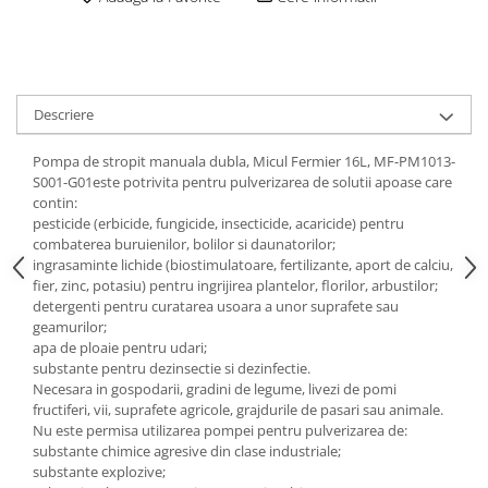
Descriere
Pompa de stropit manuala dubla, Micul Fermier 16L, MF-PM1013-
S001-G01este potrivita pentru pulverizarea de solutii apoase care
contin:
pesticide (erbicide, fungicide, insecticide, acaricide) pentru
combaterea buruienilor, bolilor si daunatorilor;
ingrasaminte lichide (biostimulatoare, fertilizante, aport de calciu,
fier, zinc, potasiu) pentru ingrijirea plantelor, florilor, arbustilor;
detergenti pentru curatarea usoara a unor suprafete sau
geamurilor;
apa de ploaie pentru udari;
substante pentru dezinsectie si dezinfectie.
Necesara in gospodarii, gradini de legume, livezi de pomi
fructiferi, vii, suprafete agricole, grajdurile de pasari sau animale.
Nu este permisa utilizarea pompei pentru pulverizarea de:
substante chimice agresive din clase industriale;
substante explozive;