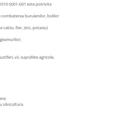
010-S001-G01 este potrivita
tru combaterea buruienilor, bolilor
 calciu, fier, zinc, potasiu)
 geamurilor;
tiferi, vii, suprafete agricole,
are;
u silvicultura.