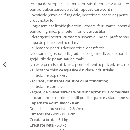
Pompa de stropit cu acumulator Micul Fermier 20L MF-PA1
pentru pulverizarea de solutii apoase care contin:
- pesticide (erbicide, fungicide, insecticide, acaricide) pen
si daunatorilor;
- ingrasaminte lichide (biostimulatoare, fertilizante, aport de
pentru ingrijirea plantelor, florilor, arbustilor;
- detergenti pentru curatarea usoara a unor suprafete sau
- apa de ploaie pentru udari;
- substante pentru dezinsectie si dezinfectie.
Necesara in gospodarii, gradini de legume, livezi de pomi fruc
grajdurile de pasari sau animale.
Nu este permisa utilizarea pompei pentru pulverizarea de:
- substante chimice agresive din clase industriale;
- substante explozive;
- solventi, substante caustice cu autoincalzire;
- substante corozive;
- agenti de pulverizare care nu sunt aprobati la comercializ
- lucrari profesionale in spatii publice, parcuri, stadioane sa
Capacitate Acumulator - 8 Ah
Debit lichid pulverizat - 2.6 l/min
Dimensiune - 41x21x51 cm
Greutata bruta - 6.1 kg
Greutate neta - 5.3 kg