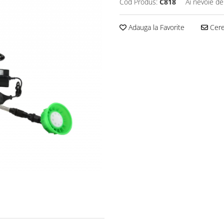
Cod Produs:
C818
Ai nevoie de
Adauga la Favorite
Cere 