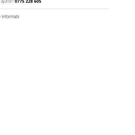
 ajutor?
0775 228 605
informatii