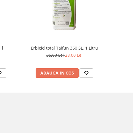
-8%
 l
Erbicid total Taifun 360 SL, 1 Litru
E
35,00 Lei
28,00 Lei
1
ADAUGA IN COS
AD