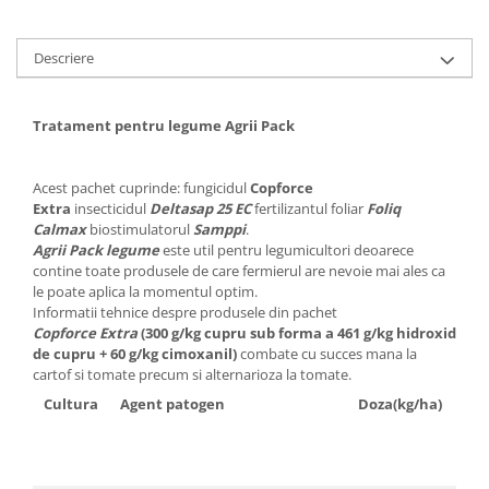
Descriere
Tratament pentru legume Agrii Pack
Acest pachet cuprinde: fungicidul
Copforce
Extra
insecticidul
Deltasap 25 EC
fertilizantul foliar
Foliq
Calmax
biostimulatorul
Samppi
.
Agrii Pack
legume
este util pentru legumicultori deoarece
contine toate produsele de care fermierul are nevoie mai ales ca
le poate aplica la momentul optim.
Informatii tehnice despre produsele din pachet
Copforce Extra
(300 g/kg cupru sub forma a 461 g/kg hidroxid
de cupru + 60 g/kg cimoxanil)
combate cu succes mana la
cartof si tomate precum si alternarioza la tomate.
Cultura
Agent patogen
Doza(kg/ha)
Nu
tr
tim
ast