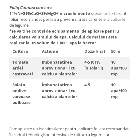
Foliq Calmax
contine
14%N+21%CaO+3%MgO+microelemente
si este un fertilizant
foliar recomandat pentru a preveni si trata carentele la culturile
de legume.
*se va tine cont si de echipamentul de aplicare pentru
calcularea volumului de apa. Calculul de mai sus este
realizat la un volum de 1.000 l apa la hectar.
Cultura
Actiune
Doza(l/ha)
50 ml
Tomate
Îmbunatatirea
4-5 (01%
10 l
ardei
aprovizionarii cu
în solarii)
apa/100
castraveti
calciu a plantelor
mp
Salata
Îmbunatatirea
4-5
10 l
andive
aprovizionarii cu
apa/100
varzoase
calciu a plantelor
mp
bulboase
Samppi este un biostimulator pentru aplicare foliara recomandat
în cadrul tehnologiilor intensive de cultura a legumelor.