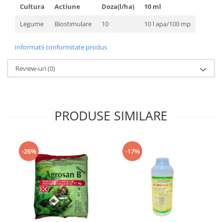
Cultura
Actiune
Doza(l/ha)
10 ml
Legume
Biostimulare
10
10 l apa/100 mp
Informatii conformitate produs
Review-uri
(0)
PRODUSE SIMILARE
-26%
-17%