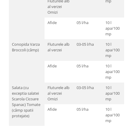
Fluturele alb
mp
al verzei
Omizi
Afide
05 l/ha
10 l
apa/100
mp
Conopida Varza
Fluturele alb
03-05 l/ha
10 l
Broccoli (câmp)
al verzei
apa/100
mp
Afide
05 l/ha
10 l
apa/100
mp
Salata (cu
Fluturele alb
03-05 l/ha
10 l
exceptia salatei
al verzei
apa/100
Scarola Cicoare
Omizi
mp
Spanac) Tomate
Afide
05 l/ha
10 l
(câmp spatii
apa/100
protejate)
mp