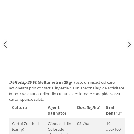
risc
infe
vol
solu
1000
tim
ast
3 zi
tom
pen
co
pro
Deltasap 25 EC
(deltametrin 25 g/l)
este un insecticid care
actioneaza prin contact si ingestie cu un spectru larg de activitate
împotriva daunatorilor din culturile de: tomate conopida varza
cartof spanac salata.
Cultura
Agent
Doza(kg/ha)
5 ml
daunator
pentru*
Cartof Zucchini
Gândacul din
03 l/ha
10 l
(câmp)
Colorado
apa/100