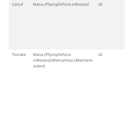
Cartof
Mana
(Phytophthora infestans)
20
ma
tra
la u
de 5
intr
nec
tim
ast
Tomate
Mana
(Phytophthora
20
ma
infestans)
;Alternarioza
(Alternaria
tra
solani)
la u
de 7
într
tim
pau
pen
tom
pen
pro
înc
tra
cân