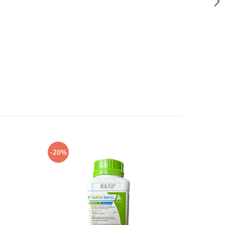
-20%
-8%