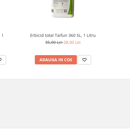
 l
Erbicid total Taifun 360 SL, 1 Litru
E
35,00 Lei
28,00 Lei
1
ADAUGA IN COS
AD