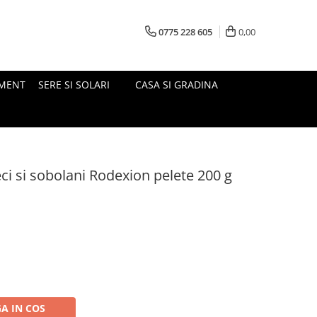
0775 228 605
0,00
MENT
SERE SI SOLARI
CASA SI GRADINA
i si sobolani Rodexion pelete 200 g
A IN COS