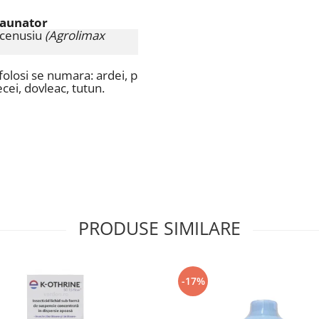
daunator
Doza de aplicare
 cenusiu
(Agrolimax
15 kg/ha (administrare pe sol)
folosi se numara:
ardei, pastarnac, tomate, vinete, castrave
ecei, dovleac, tutun.
PRODUSE SIMILARE
-17%