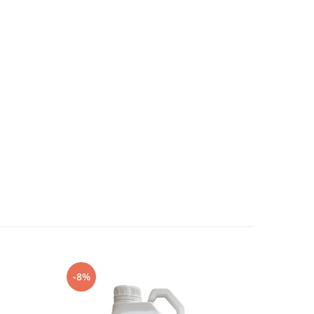
ti,
-8%