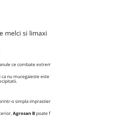
 melci si limaxi
)
ule ce combate extrem de eficient atacurile de melci si 
 ca nu mucegaieste este foarte practic si usor de folosit si
cipitatii.
printr-o simpla imprastiere in locurile afectate de atacurile
terior,
Agrosan
B
poate fi aplicat de-a lungul suprafetelor