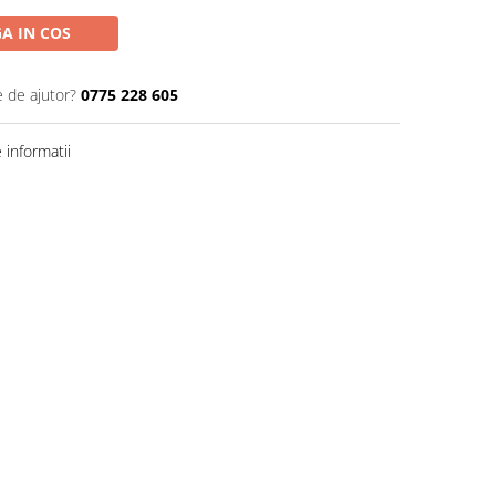
A IN COS
e de ajutor?
0775 228 605
informatii