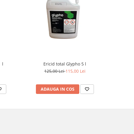
-20%
 l
Ericid total Glypho 5 l
Erbicid 
125,00 Lei
115,00 Lei
ADAUGA IN COS
AD