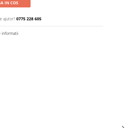
A IN COS
e ajutor?
0775 228 605
informatii