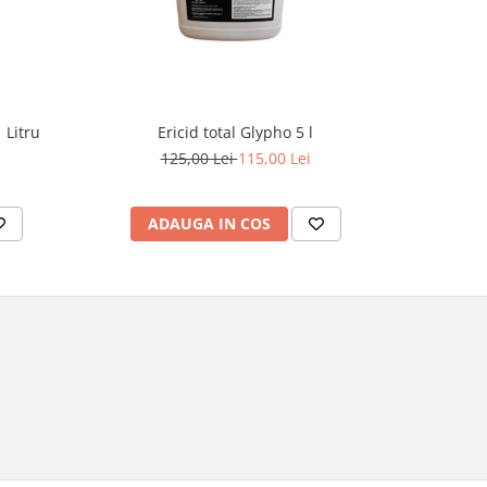
 Litru
Ericid total Glypho 5 l
Ins
125,00 Lei
115,00 Lei
ADAUGA IN COS
AD