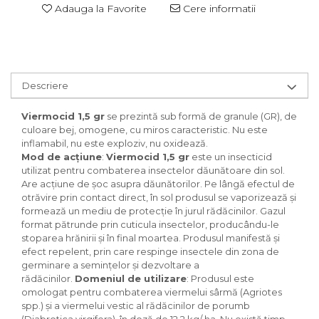
Adauga la Favorite
Cere informatii
Descriere
Viermocid 1,5 gr
se prezintă sub formă de granule (GR), de
culoare bej, omogene, cu miros caracteristic. Nu este
inflamabil, nu este exploziv, nu oxidează.
Mod de acțiune
:
Viermocid 1,5 gr
este un insecticid
utilizat pentru combaterea insectelor dăunătoare din sol.
Are acțiune de șoc asupra dăunătorilor. Pe lângă efectul de
otrăvire prin contact direct, în sol produsul se vaporizează și
formează un mediu de protecție în jurul rădăcinilor. Gazul
format pătrunde prin cuticula insectelor, producându-le
stoparea hrănirii și în final moartea. Produsul manifestă și
efect repelent, prin care respinge insectele din zona de
germinare a semințelor și dezvoltare a
rădăcinilor.
Domeniul de utilizare
: Produsul este
omologat pentru combaterea viermelui sârmă (Agriotes
spp.) şi a viermelui vestic al rădăcinilor de porumb