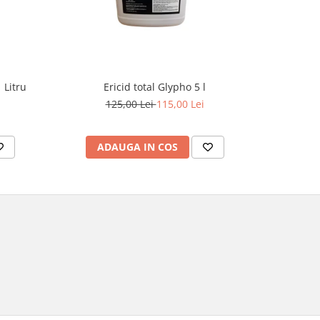
 Litru
Ericid total Glypho 5 l
Ins
125,00 Lei
115,00 Lei
ADAUGA IN COS
AD