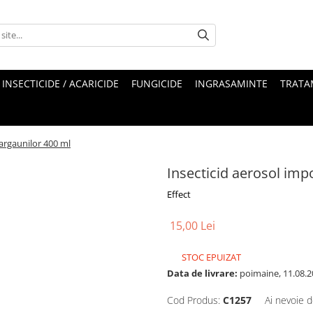
INSECTICIDE / ACARICIDE
FUNGICIDE
INGRASAMINTE
TRATA
gargaunilor 400 ml
Insecticid aerosol impo
Effect
15,00 Lei
STOC EPUIZAT
Data de livrare:
poimaine, 11.08.2
Cod Produs:
C1257
Ai nevoie d