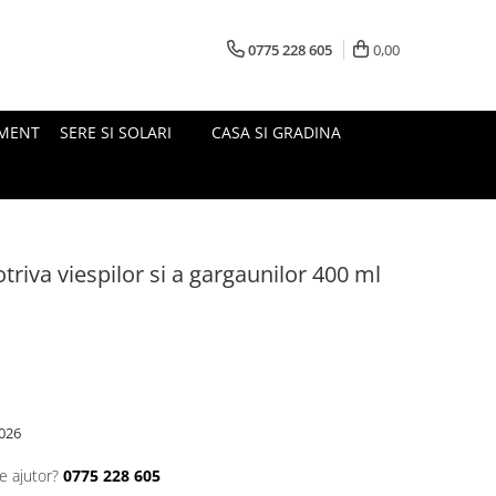
0775 228 605
0,00
MENT
SERE SI SOLARI
CASA SI GRADINA
triva viespilor si a gargaunilor 400 ml
026
e ajutor?
0775 228 605