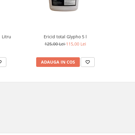
 Litru
Ericid total Glypho 5 l
Ins
125,00 Lei
115,00 Lei
ADAUGA IN COS
AD