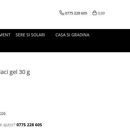
0775 228 605
0,00
MENT
SERE SI SOLARI
CASA SI GRADINA
aci gel 30 g
026
e ajutor?
0775 228 605