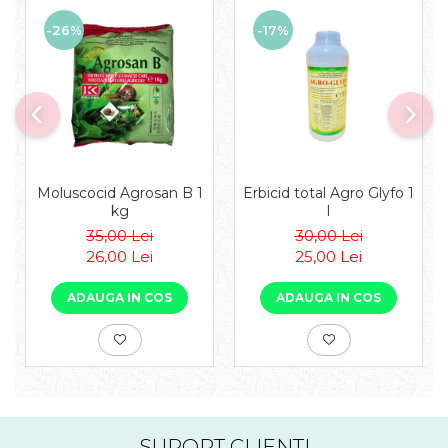
-26%
-17%
Moluscocid Agrosan B 1
Erbicid total Agro Glyfo 1
kg
l
35,00 Lei
30,00 Lei
26,00 Lei
25,00 Lei
ADAUGA IN COS
ADAUGA IN COS
SUPORT CLIENTI