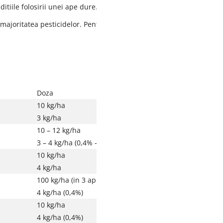
itiile folosirii unei ape dure.
majoritatea pesticidelor. Pentru o mai mare siguranta, se va consu
Doza
Perioada de aplicare
10 kg/ha
2-3 frunze si pana la
3 kg/ha
burduf
10 – 12 kg/ha
2 frunze adevarate pana
3 – 4 kg/ha (0,4% – 0,5%)
legare
10 kg/ha
Rasarire pana la
4 kg/ha
imbobocire (tuberizare)
100 kg/ha (in 3 aplicari)
Legare pana la parga
4 kg/ha (0,4%)
10 kg/ha
Inainte de inflorire, pan
4 kg/ha (0,4%)
parga