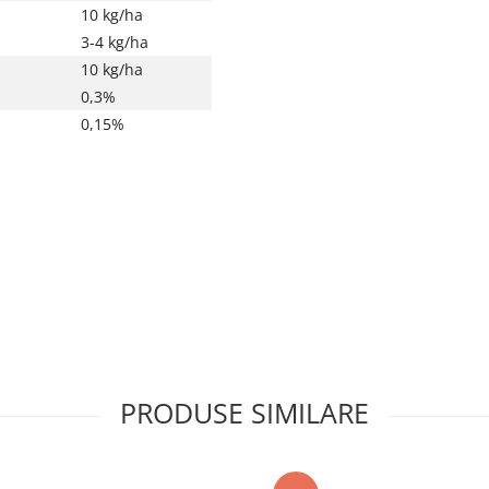
10 kg/ha
3-4 frunze pana la inflor
3-4 kg/ha
10 kg/ha
Pana la inflorire
0,3%
0,15%
Inainte de repicare si
transplantare
PRODUSE SIMILARE