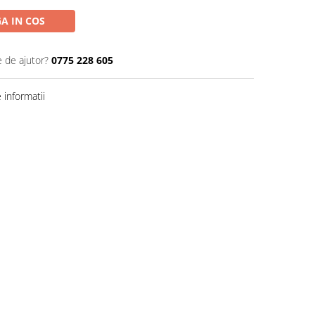
A IN COS
e de ajutor?
0775 228 605
informatii