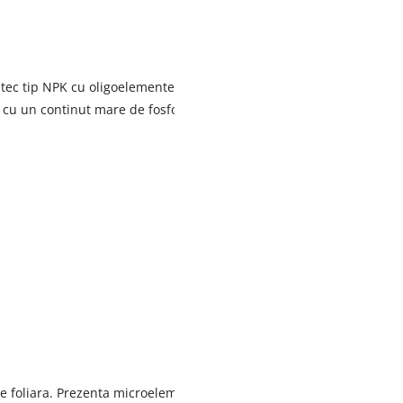
c tip NPK cu oligoelemente, solid, in totalitate solubil in apa, co
 cu un continut mare de fosfor.
pire foliara. Prezenta microelementelor esentiale sub forma de chelat