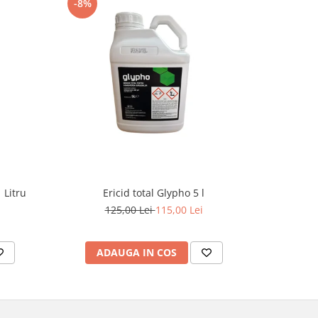
-8%
 Litru
Ericid total Glypho 5 l
Ins
125,00 Lei
115,00 Lei
ADAUGA IN COS
AD