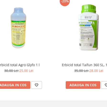
-20%
rbicid total Agro Glyfo 1 l
Erbicid total Taifun 360 SL, 1
30,00 Lei
25,00 Lei
35,00 Lei
28,00 Lei
ADAUGA IN COS
ADAUGA IN COS