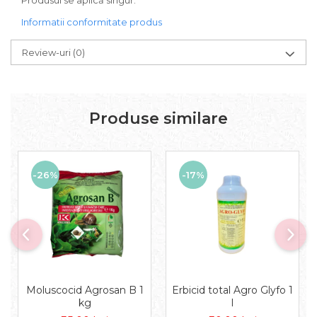
Produsul se aplică singur.
Informatii conformitate produs
Review-uri
(0)
Produse similare
-26%
-17%
Moluscocid Agrosan B 1
Erbicid total Agro Glyfo 1
kg
l