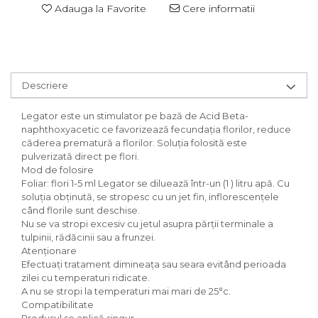
Adauga la Favorite
Cere informatii
Descriere
Legator este un stimulator pe bază de Acid Beta-
naphthoxyacetic ce favorizează fecundaţia florilor, reduce
căderea prematură a florilor. Soluţia folosită este
pulverizată direct pe flori.
Mod de folosire
Foliar: flori 1-5 ml Legator se diluează într-un (1 ) litru apă. Cu
soluţia obţinută, se stropesc cu un jet fin, inflorescenţele
când florile sunt deschise.
Nu se va stropi excesiv cu jetul asupra părţii terminale a
tulpinii, rădăcinii sau a frunzei.
Atenţionare
Efectuaţi tratament dimineaţa sau seara evitând perioada
zilei cu temperaturi ridicate.
A nu se stropi la temperaturi mai mari de 25°c.
Compatibilitate