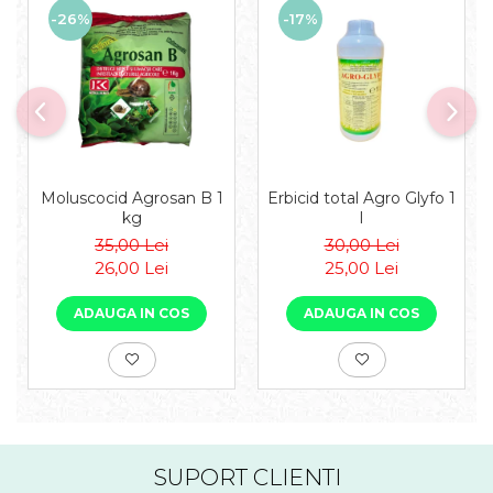
-26%
-17%
Moluscocid Agrosan B 1
Erbicid total Agro Glyfo 1
kg
l
35,00 Lei
30,00 Lei
26,00 Lei
25,00 Lei
ADAUGA IN COS
ADAUGA IN COS
SUPORT CLIENTI