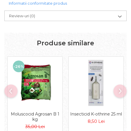
Informatii conformitate produs
Review-uri
(0)
Produse similare
-26%
Moluscocid Agrosan B 1
Insecticid K-othrine 25 ml
kg
8,50 Lei
35,00 Lei