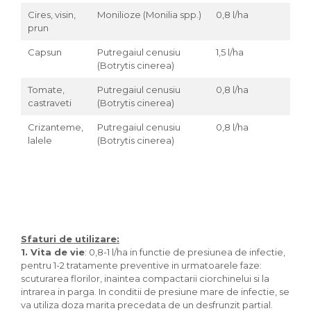
Cires, visin,
Monilioze (Monilia spp.)
0,8 l/ha
prun
Capsun
Putregaiul cenusiu
1,5 l/ha
(Botrytis cinerea)
Tomate,
Putregaiul cenusiu
0,8 l/ha
castraveti
(Botrytis cinerea)
Crizanteme,
Putregaiul cenusiu
0,8 l/ha
lalele
(Botrytis cinerea)
Sfaturi de utilizare:
1. Vita de vie
: 0,8-1 l/ha in functie de presiunea de infectie,
pentru 1-2 tratamente preventive in urmatoarele faze:
scuturarea florilor, inaintea compactarii ciorchinelui si la
intrarea in parga. In conditii de presiune mare de infectie, se
va utiliza doza marita precedata de un desfrunzit partial.