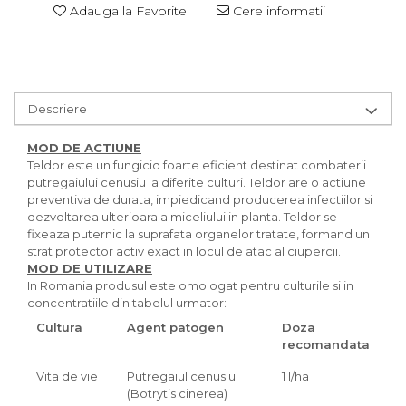
Adauga la Favorite
Cere informatii
Descriere
MOD DE ACTIUNE
Teldor este un fungicid foarte eficient destinat combaterii
putregaiului cenusiu la diferite culturi. Teldor are o actiune
preventiva de durata, impiedicand producerea infectiilor si
dezvoltarea ulterioara a miceliului in planta. Teldor se
fixeaza puternic la suprafata organelor tratate, formand un
strat protector activ exact in locul de atac al ciupercii.
MOD DE UTILIZARE
In Romania produsul este omologat pentru culturile si in
concentratiile din tabelul urmator:
Cultura
Agent patogen
Doza
recomandata
Vita de vie
Putregaiul cenusiu
1 l/ha
(Botrytis cinerea)