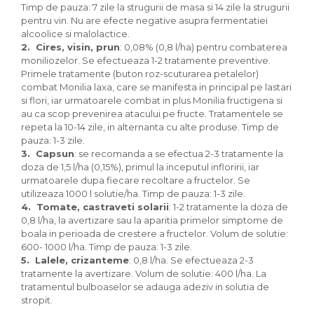
Timp de pauza: 7 zile la strugurii de masa si 14 zile la strugurii
pentru vin. Nu are efecte negative asupra fermentatiei
alcoolice si malolactice.
2. Cires, visin, prun
: 0,08% (0,8 l/ha) pentru combaterea
moniliozelor. Se efectueaza 1-2 tratamente preventive.
Primele tratamente (buton roz-scuturarea petalelor)
combat Monilia laxa, care se manifesta in principal pe lastari
si flori, iar urmatoarele combat in plus Monilia fructigena si
au ca scop prevenirea atacului pe fructe. Tratamentele se
repeta la 10-14 zile, in alternanta cu alte produse. Timp de
pauza: 1-3 zile.
3. Capsun
: se recomanda a se efectua 2-3 tratamente la
doza de 1,5 l/ha (0,15%), primul la inceputul infloririi, iar
urmatoarele dupa fiecare recoltare a fructelor. Se
utilizeaza 1000 l solutie/ha. Timp de pauza: 1-3 zile.
4. Tomate, castraveti solarii
: 1-2 tratamente la doza de
0,8 l/ha, la avertizare sau la aparitia primelor simptome de
boala in perioada de crestere a fructelor. Volum de solutie:
600- 1000 l/ha. Timp de pauza: 1-3 zile.
5. Lalele, crizanteme
: 0,8 l/ha. Se efectueaza 2-3
tratamente la avertizare. Volum de solutie: 400 l/ha. La
tratamentul bulboaselor se adauga adeziv in solutia de
stropit.