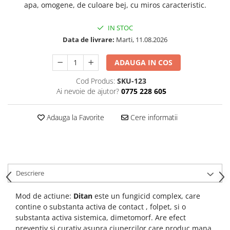
apa, omogene, de culoare bej, cu miros caracteristic.
IN STOC
Data de livrare:
Marti, 11.08.2026
ADAUGA IN COS
Cod Produs:
SKU-123
Ai nevoie de ajutor?
0775 228 605
Adauga la Favorite
Cere informatii
Descriere
Mod de actiune:
Ditan
este un fungicid complex, care
contine o substanta activa de contact , folpet, si o
substanta activa sistemica, dimetomorf. Are efect
preventiv si curativ asupra ciupercilor care produc mana