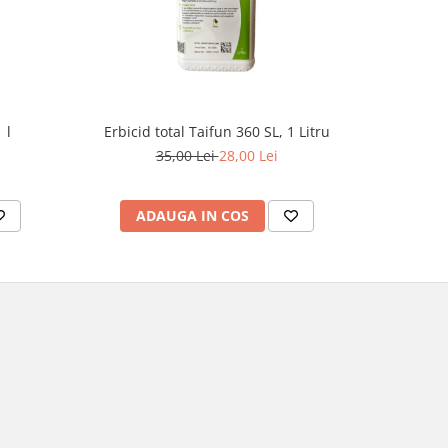
-8%
 l
Erbicid total Taifun 360 SL, 1 Litru
E
35,00 Lei
28,00 Lei
1
ADAUGA IN COS
AD