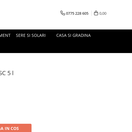
0775 228 605
0,00
MENT
SERE SI SOLARI
CASA SI GRADINA
SC 5 l
A IN COS