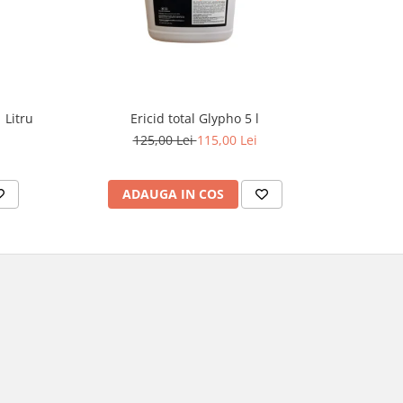
 Litru
Ericid total Glypho 5 l
Ins
125,00 Lei
115,00 Lei
ADAUGA IN COS
AD