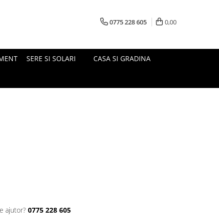
0775 228 605
0,00
MENT
SERE SI SOLARI
CASA SI GRADINA
e ajutor?
0775 228 605