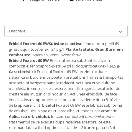
Descriere
Erbicid Foxtrot 60 EW
Substanta activa:
fenoxaprop-p-etil 69
g/l si cloquintocet-mexil 34,5 g/l.
Plante tratate: Grau.
Buruieni
combatute:
Apera sp. Venti, Avena fatua.
Erbicid Foxtrot 60 EW
Erbicidul are ca substante active in
compozitie: fenoxaprop-p-etil 69 g/l si cloquintocet-mexil 34,5 g/l.
Caracteristici:
Erbicidul Foxtrot 69 EW prezinta actiune
sistemica in buruieni, ce poate fi preluat prin frunze si transportat
acropetal si bazipetal pana la radacini. Actiunea erbicidului se
manifesta in centrele de crestere, prin distrugerea tesuturilor de
crestere ale mugurilor si nodurilor. Actiunea erbicidului se face
imediat, insa simptomele acestora vor fi evidente dupa 8-10 zile
de la aplicare lui.
Erbicidul
Foxtrot 69 EW este fabricat sub forma
de emulsie, ulei in apa de culoare alba, cu miros usor aromatic.
Aplicarea erbicidului:
In cazul combaterii
buruienilor tinta
,
tratamentul se va executa dupa rasarirea acestora, ce este
recomandata ca fiind optima in faza de 1-2 frunze pana la 3-4