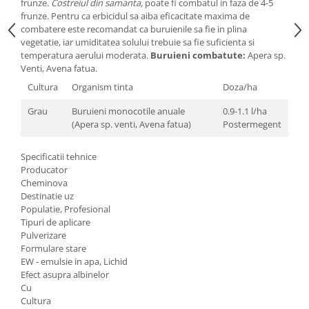
frunze.
Costreiul din samanta,
poate fi combatul in faza de 4-5
frunze. Pentru ca erbicidul sa aiba eficacitate maxima de
combatere este recomandat ca buruienile sa fie in plina
vegetatie, iar umiditatea solului trebuie sa fie suficienta si
temperatura aerului moderata.
Buruieni combatute:
Apera sp.
Venti, Avena fatua.
Cultura
Organism tinta
Doza/ha
Grau
Buruieni monocotile anuale
0.9-1.1 l/ha
(Apera sp. venti, Avena fatua)
Postermegent
Specificatii tehnice
Producator
Cheminova
Destinatie uz
Populatie, Profesional
Tipuri de aplicare
Pulverizare
Formulare stare
EW - emulsie in apa, Lichid
Efect asupra albinelor
Cu
Cultura