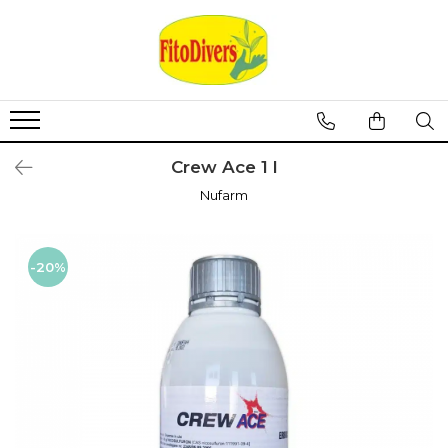
Crew Ace 1 l
Nufarm
-20%