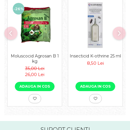
-26%
Moluscocid Agrosan B 1
Insecticid K-othrine 25 ml
kg
8,50 Lei
35,00 Lei
26,00 Lei
ADAUGA IN COS
ADAUGA IN COS
SUPORT CLIENTI