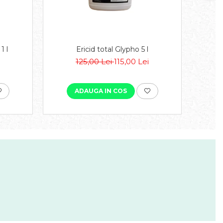
1 l
Ericid total Glypho 5 l
Erbici
125,00 Lei
115,00 Lei
ADAUGA IN COS