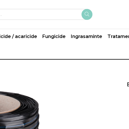
icide / acaricide
Fungicide
Ingrasaminte
Tratame