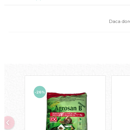
Daca dore
-26%