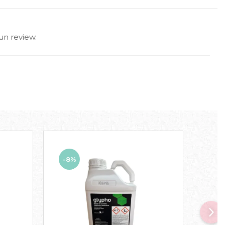
un review.
-8%
-20