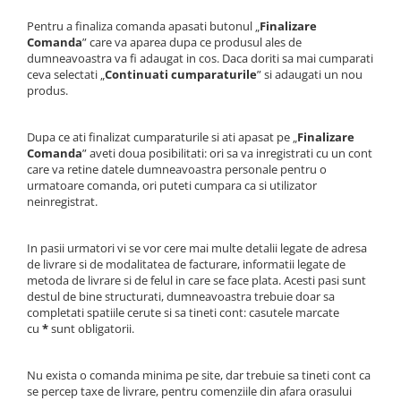
Pentru a finaliza comanda apasati butonul „
Finalizare
Comanda
” care va aparea dupa ce produsul ales de
dumneavoastra va fi adaugat in cos. Daca doriti sa mai cumparati
ceva selectati „
Continuati cumparaturile
” si adaugati un nou
produs.
Dupa ce ati finalizat cumparaturile si ati apasat pe „
Finalizare
Comanda
” aveti doua posibilitati: ori sa va inregistrati cu un cont
care va retine datele dumneavoastra personale pentru o
urmatoare comanda, ori puteti cumpara ca si utilizator
neinregistrat.
In pasii urmatori vi se vor cere mai multe detalii legate de adresa
de livrare si de modalitatea de facturare, informatii legate de
metoda de livrare si de felul in care se face plata. Acesti pasi sunt
destul de bine structurati, dumneavoastra trebuie doar sa
completati spatiile cerute si sa tineti cont: casutele marcate
cu
*
sunt obligatorii.
Nu exista o comanda minima pe site, dar trebuie sa tineti cont ca
se percep taxe de livrare, pentru comenziile din afara orasului