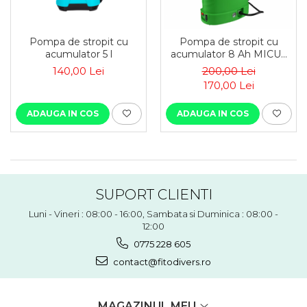
Pompa de stropit cu
Pompa de stropit cu
acumulator 5 l
acumulator 8 Ah MICUL
FERMIER MF-PA1009-
140,00 Lei
200,00 Lei
S001-G01, rezervor 18 litri,
170,00 Lei
debit 2.6 l/min, presiune
max 5.5 bar, tija 58 cm
ADAUGA IN COS
ADAUGA IN COS
SUPORT CLIENTI
Luni - Vineri : 08:00 - 16:00, Sambata si Duminica : 08:00 -
12:00
0775 228 605
contact@fitodivers.ro
MAGAZINUL MEU