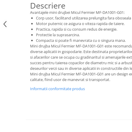
Descriere
Avantajele mini drujbei Micul Fermier MF-DA1001-G01:
Corp usor, facilitand utilizarea prelungita fara oboseala
Motor puternic ce asigura o viteza rapida de taiere.
Practica, rapida si cu consum redus de energie.
Protectie la suprasarcina.
Compacta si poate fi manevrata cu o singura mana.
Mini drujba Micul Fermier MF-DA1001-G01 este recomandata
diverse aplicatii in gospodarie. Este destinata proprietarilo
si afacerilor care se ocupa cu gradinaritul si amenajarile ext
succes pentru taierea copacilor de diametru mic si a arbus
deseurilor verzi sau in diverse aplicatii in constructiile din 
Mini drujba Micul Fermier MF-DA1001-G01 are un design er
calitate, fiind usor de manevrat si transportat.
Informatii conformitate produs