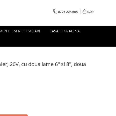
0775 228 605
0,00
MENT
SERE SI SOLARI
CASA SI GRADINA
er, 20V, cu doua lame 6'' si 8'', doua