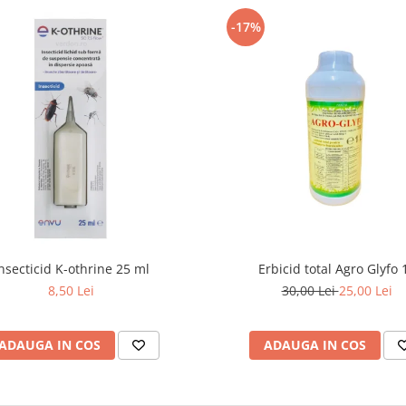
-17%
nsecticid K-othrine 25 ml
Erbicid total Agro Glyfo 1
8,50 Lei
30,00 Lei
25,00 Lei
ADAUGA IN COS
ADAUGA IN COS