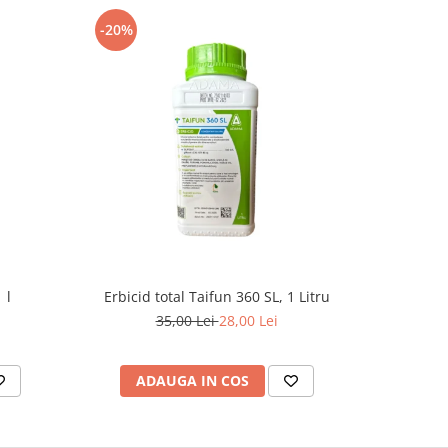
-20%
-8%
 l
Erbicid total Taifun 360 SL, 1 Litru
E
35,00 Lei
28,00 Lei
1
ADAUGA IN COS
AD