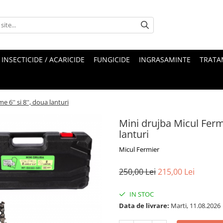
INSECTICIDE / ACARICIDE
FUNGICIDE
INGRASAMINTE
TRATA
 6'' si 8'', doua lanturi
Mini drujba Micul Fermi
lanturi
Micul Fermier
250,00 Lei
215,00 Lei
IN STOC
Data de livrare:
Marti, 11.08.2026