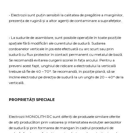
• Electrozii sunt puțin sensibili la calitatea de pregătire a marginilor,
prezența de rugină și a altor agenți de contaminare a suprafețelor.
• La sudurile de asamblare, sunt posibile operațiile în toate pozițiile
spațiale fără modificări ale curentului de sudură. Sudarea
cordoanelor verticale în jos este efectuată cu arc scurt sau prin
sudură cu flux protector în contact permanent cu metalul de bază.
Se recomandă evitarea curgerii scoriei în fața arcului. Pentru a
preveni acest fapt, unghiul de ridicare a electrodului la verticală
trebuie să fie de 40 – 70°. Se recomandă, în poziție plană, să se
încline electrodul pe direcția de sudură la un unghi de 20 – 40° de la
verticală.
PROPRIETĂȚI SPECIALE
Electrozii MONOLITH RC sunt diferiți de produsele similare oferite
de alți producători prin valoarea și intensitatea evoluției aerosolilor
de sudură și prin formarea de mangan în cadrul procedurii de