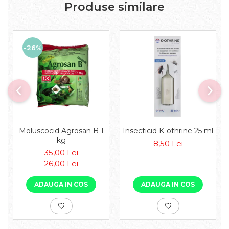
Produse similare
-26%
Moluscocid Agrosan B 1
Insecticid K-othrine 25 ml
kg
8,50 Lei
35,00 Lei
26,00 Lei
ADAUGA IN COS
ADAUGA IN COS