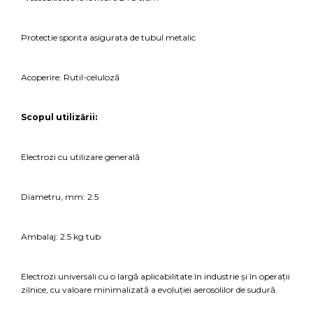
Protectie sporita asigurata de tubul metalic
Acoperire: Rutil-celuloză
Scopul utilizării:
Electrozi cu utilizare generală
Diametru, mm: 2.5
Ambalaj: 2.5 kg tub
Electrozi universali cu o largă aplicabilitate în industrie și în operații
zilnice, cu valoare minimalizată a evoluției aerosolilor de sudură.