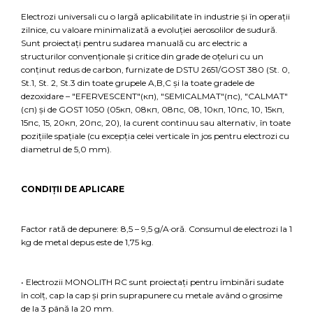
Electrozi universali cu o largă aplicabilitate în industrie și în operații
zilnice, cu valoare minimalizată a evoluției aerosolilor de sudură.
Sunt proiectați pentru sudarea manuală cu arc electric a
structurilor convenționale și critice din grade de oțeluri cu un
conținut redus de carbon, furnizate de DSTU 2651/GOST 380 (St. 0,
St.1, St. 2, St.3 din toate grupele A,B,C și la toate gradele de
dezoxidare – "EFERVESCENT"(кп), "SEMICALMAT"(пс), "CALMAT"
(сп) și de GOST 1050 (05кп, 08кп, 08пс, 08, 10кп, 10пс, 10, 15кп,
15пс, 15, 20кп, 20пс, 20), la curent continuu sau alternativ, în toate
pozițiile spațiale (cu excepția celei verticale în jos pentru electrozi cu
diametrul de 5,0 mm).
CONDIȚII DE APLICARE
Factor rată de depunere: 8,5 – 9,5 g/A·oră. Consumul de electrozi la 1
kg de metal depus este de 1,75 kg.
• Electrozii MONOLITH RC sunt proiectați pentru îmbinări sudate
în colț, cap la cap și prin suprapunere cu metale având o grosime
de la 3 până la 20 mm.