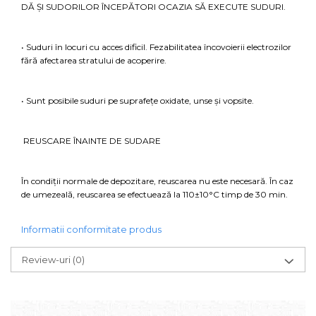
DĂ ȘI SUDORILOR ÎNCEPĂTORI OCAZIA SĂ EXECUTE SUDURI.
• Suduri în locuri cu acces dificil. Fezabilitatea încovoierii electrozilor
fără afectarea stratului de acoperire.
• Sunt posibile suduri pe suprafețe oxidate, unse și vopsite.
REUSCARE ÎNAINTE DE SUDARE
În condiții normale de depozitare, reuscarea nu este necesară. În caz
de umezeală, reuscarea se efectuează la 110±10°С timp de 30 min.
Informatii conformitate produs
Review-uri
(0)