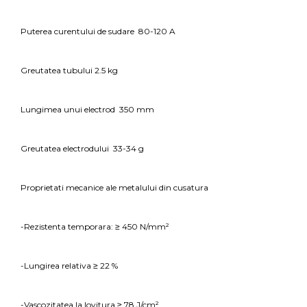
Puterea curentului de sudare 80-120 A
Greutatea tubului 2.5 kg
Lungimea unui electrod 350 mm
Greutatea electrodului 33-34 g
Proprietati mecanice ale metalului din cusatura
-Rezistenta temporara: ≥ 450 N/mm²
-Lungirea relativa ≥ 22 %
-Vascozitatea la lovitura ≥ 78 J/cm²