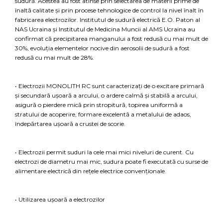
sudură. Acestea au fost atinse prin selectarea de materii prime de
înaltă calitate și prin procese tehnologice de control la nivel înalt în
fabricarea electrozilor. Institutul de sudură electrică E.O. Paton al
NAS Ucraina și Institutul de Medicina Muncii al AMS Ucraina au
confirmat că precipitarea manganului a fost redusă cu mai mult de
30%, evoluția elementelor nocive din aerosolii de sudură a fost
redusă cu mai mult de 28%.
• Electrozii MONOLITH RC sunt caracterizați de o excitare primară
și secundară ușoară a arcului, o ardere calmă și stabilă a arcului,
asigură o pierdere mică prin stropitură, topirea uniformă a
stratului de acoperire, formare excelentă a metalului de adaos,
îndepărtarea ușoară a crustei de scorie.
• Electrozii permit suduri la cele mai mici niveluri de curent. Cu
electrozi de diametru mai mic, sudura poate fi executată cu surse de
alimentare electrică din rețele electrice convenționale.
• Utilizarea ușoară a electrozilor