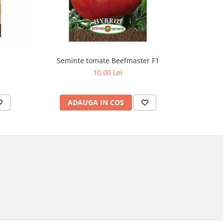
Seminte tomate Beefmaster F1
Seminte m
10,00 Lei
ADAUGA IN COS
AD