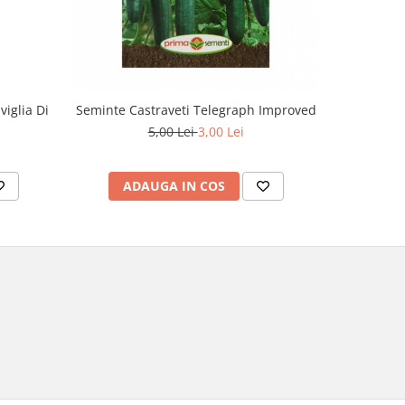
iglia Di
Seminte Castraveti Telegraph Improved
5,00 Lei
3,00 Lei
ADAUGA IN COS
AD