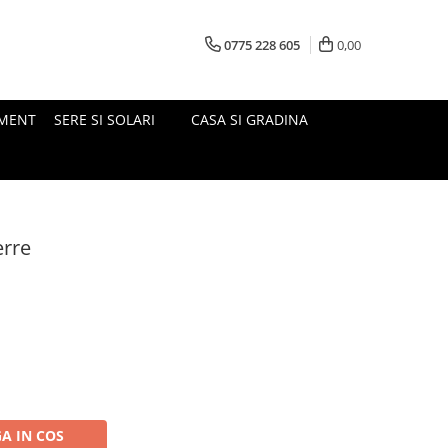
0775 228 605
0,00
MENT
SERE SI SOLARI
CASA SI GRADINA
erre
A IN COS