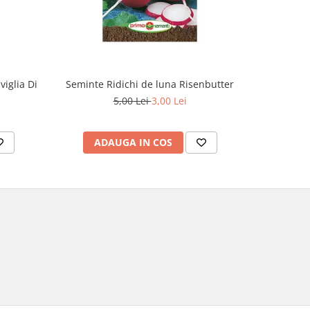
iglia Di
Seminte Ridichi de luna Risenbutter
Seminte C
5,00 Lei
3,00 Lei
ADAUGA IN COS
AD