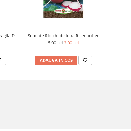
iglia Di
Seminte Ridichi de luna Risenbutter
Seminte C
5,00 Lei
3,00 Lei
ADAUGA IN COS
AD